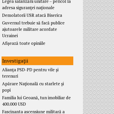
Legea salarizării unitare – pericol la
adresa siguranței naționale
Demolatorii USR atacă Biserica
Guvernul trebuie să facă publice
ajutoarele militare acordate
Ucrainei
Afișează toate opiniile
Investigații
Alianța PSD-PD pentru vile și
terenuri
Apărare Națională cu starlete și
popi
Familia lui Geoană, tun imobiliar de
400.000 USD
Fascinanta ascensiune militară a