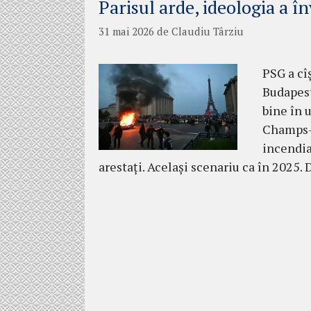
Parisul arde, ideologia a î
31 mai 2026
de
Claudiu Târziu
PSG a cî
Budapest
bine în 
Champs-É
incendia
arestați. Același scenariu ca în 2025.