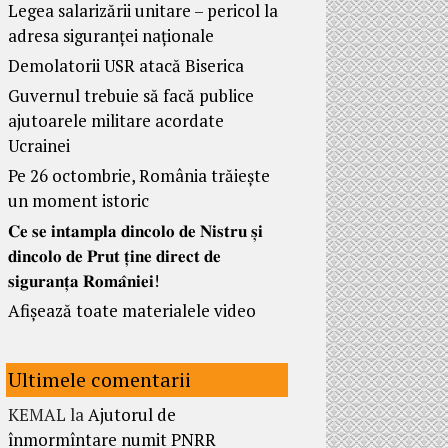
Legea salarizării unitare – pericol la
adresa siguranței naționale
Demolatorii USR atacă Biserica
Guvernul trebuie să facă publice
ajutoarele militare acordate
Ucrainei
Pe 26 octombrie, România trăiește
un moment istoric
𝐂𝐞 𝐬𝐞 𝐢𝐧𝐭𝐚𝐦𝐩𝐥𝐚 𝐝𝐢𝐧𝐜𝐨𝐥𝐨 𝐝𝐞 𝐍𝐢𝐬𝐭𝐫𝐮 𝐬̦𝐢
𝐝𝐢𝐧𝐜𝐨𝐥𝐨 𝐝𝐞 𝐏𝐫𝐮𝐭 𝐭̦𝐢𝐧𝐞 𝐝𝐢𝐫𝐞𝐜𝐭 𝐝𝐞
𝐬𝐢𝐠𝐮𝐫𝐚𝐧𝐭̦𝐚 𝐑𝐨𝐦𝐚̂𝐧𝐢𝐞𝐢!
Afișează toate materialele video
Ultimele comentarii
KEMAL
la
Ajutorul de
înmormîntare numit PNRR