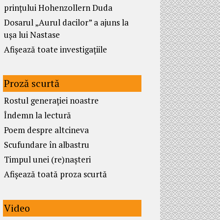
prințului Hohenzollern Duda
Dosarul „Aurul dacilor” a ajuns la
ușa lui Nastase
Afișează toate investigațiile
Proză scurtă
Rostul generației noastre
Îndemn la lectură
Poem despre altcineva
Scufundare în albastru
Timpul unei (re)nașteri
Afișează toată proza scurtă
Video