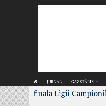
Sari
la
conținut
JURNAL
GAZETĂRIE
finala Ligii Campioni