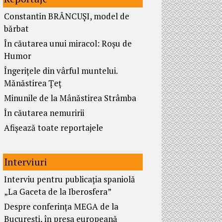
Constantin BRÂNCUȘI, model de
bărbat
În căutarea unui miracol: Roșu de
Humor
Îngerițele din vârful muntelui.
Mănăstirea Țeț
Minunile de la Mânăstirea Strâmba
În căutarea nemuririi
Afișează toate reportajele
Interviuri
Interviu pentru publicația spaniolă
„La Gaceta de la Iberosfera”
Despre conferința MEGA de la
București, în presa europeană