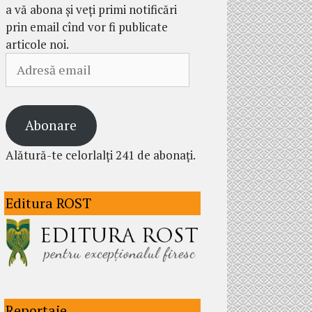
a vă abona și veți primi notificări
prin email cînd vor fi publicate
articole noi.
Adresă
email
Abonare
Alătură-te celorlalți 241 de abonați.
Editura ROST
Reportaje