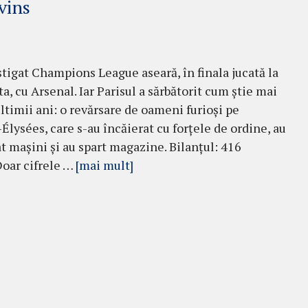
nvins
știgat Champions League aseară, în finala jucată la
a, cu Arsenal. Iar Parisul a sărbătorit cum știe mai
ultimii ani: o revărsare de oameni furioși pe
lysées, care s-au încăierat cu forțele de ordine, au
t mașini și au spart magazine. Bilanțul: 416
 Doar cifrele …
[mai mult]