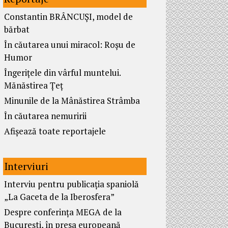
Constantin BRÂNCUȘI, model de
bărbat
În căutarea unui miracol: Roșu de
Humor
Îngerițele din vârful muntelui.
Mănăstirea Țeț
Minunile de la Mânăstirea Strâmba
În căutarea nemuririi
Afișează toate reportajele
Interviuri
Interviu pentru publicația spaniolă
„La Gaceta de la Iberosfera”
Despre conferința MEGA de la
București, în presa europeană