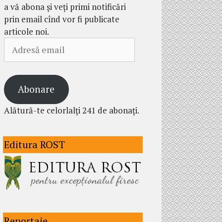
a vă abona și veți primi notificări
prin email cînd vor fi publicate
articole noi.
Adresă
email
Abonare
Alătură-te celorlalți 241 de abonați.
Editura ROST
Reportaje