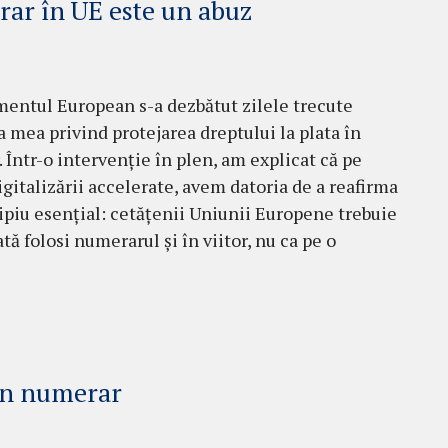
rar în UE este un abuz
mentul European s-a dezbătut zilele trecute
va mea privind protejarea dreptului la plata în
 Într-o intervenție în plen, am explicat că pe
igitalizării accelerate, avem datoria de a reafirma
ipiu esențial: cetățenii Uniunii Europene trebuie
ată folosi numerarul și în viitor, nu ca pe o
 în numerar