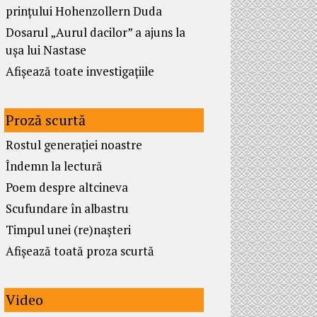
prințului Hohenzollern Duda
Dosarul „Aurul dacilor” a ajuns la
ușa lui Nastase
Afișează toate investigațiile
Proză scurtă
Rostul generației noastre
Îndemn la lectură
Poem despre altcineva
Scufundare în albastru
Timpul unei (re)nașteri
Afișează toată proza scurtă
Video