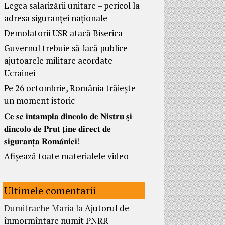
Legea salarizării unitare – pericol la
adresa siguranței naționale
Demolatorii USR atacă Biserica
Guvernul trebuie să facă publice
ajutoarele militare acordate
Ucrainei
Pe 26 octombrie, România trăiește
un moment istoric
𝐂𝐞 𝐬𝐞 𝐢𝐧𝐭𝐚𝐦𝐩𝐥𝐚 𝐝𝐢𝐧𝐜𝐨𝐥𝐨 𝐝𝐞 𝐍𝐢𝐬𝐭𝐫𝐮 𝐬̦𝐢
𝐝𝐢𝐧𝐜𝐨𝐥𝐨 𝐝𝐞 𝐏𝐫𝐮𝐭 𝐭̦𝐢𝐧𝐞 𝐝𝐢𝐫𝐞𝐜𝐭 𝐝𝐞
𝐬𝐢𝐠𝐮𝐫𝐚𝐧𝐭̦𝐚 𝐑𝐨𝐦𝐚̂𝐧𝐢𝐞𝐢!
Afișează toate materialele video
Ultimele comentarii
Dumitrache Maria
la
Ajutorul de
înmormîntare numit PNRR