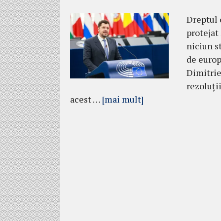
Dreptul 
protejat 
niciun st
de europ
Dimitrie
rezoluți
acest …
[mai mult]