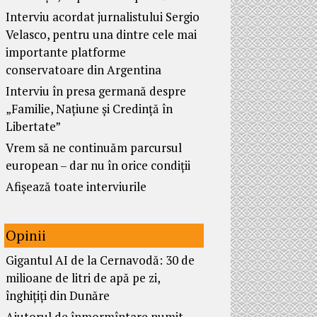
Interviu acordat jurnalistului Sergio
Velasco, pentru una dintre cele mai
importante platforme
conservatoare din Argentina
Interviu în presa germană despre
„Familie, Națiune și Credință în
Libertate”
Vrem să ne continuăm parcursul
european – dar nu în orice condiții
Afișează toate interviurile
Opinii
Gigantul AI de la Cernavodă: 30 de
milioane de litri de apă pe zi,
înghițiți din Dunăre
Ajutorul de înmormîntare numit