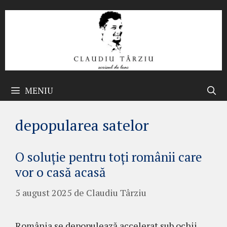
Sari
la
conținut
MENIU
depopularea satelor
O soluție pentru toți românii care
vor o casă acasă
5 august 2025
de
Claudiu Târziu
România se depopulează accelerat sub ochii