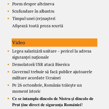
Poem despre altcineva
Scufundare în albastru
Timpul unei (re)nașteri
Afișează toată proza scurtă
Video
Legea salarizării unitare – pericol la adresa
siguranței naționale
Demolatorii USR atacă Biserica
Guvernul trebuie să facă publice ajutoarele
militare acordate Ucrainei
Pe 26 octombrie, România trăiește un
moment istoric
𝐂𝐞 𝐬𝐞 𝐢𝐧𝐭𝐚𝐦𝐩𝐥𝐚 𝐝𝐢𝐧𝐜𝐨𝐥𝐨 𝐝𝐞 𝐍𝐢𝐬𝐭𝐫𝐮 𝐬̦𝐢 𝐝𝐢𝐧𝐜𝐨𝐥𝐨 𝐝𝐞
𝐏𝐫𝐮𝐭 𝐭̦𝐢𝐧𝐞 𝐝𝐢𝐫𝐞𝐜𝐭 𝐝𝐞 𝐬𝐢𝐠𝐮𝐫𝐚𝐧𝐭̦𝐚 𝐑𝐨𝐦𝐚̂𝐧𝐢𝐞𝐢!