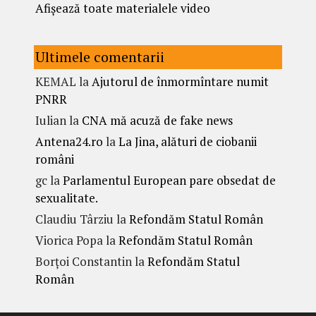
Afișează toate materialele video
Ultimele comentarii
KEMAL
la
Ajutorul de înmormîntare numit
PNRR
Iulian
la
CNA mă acuză de fake news
Antena24.ro
la
La Jina, alături de ciobanii
români
gc
la
Parlamentul European pare obsedat de
sexualitate.
Claudiu Târziu
la
Refondăm Statul Român
Viorica Popa
la
Refondăm Statul Român
Borțoi Constantin
la
Refondăm Statul
Român