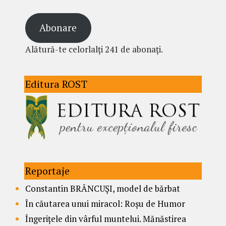
Abonare
Alătură-te celorlalți 241 de abonați.
Editura ROST
Reportaje
Constantin BRÂNCUȘI, model de bărbat
În căutarea unui miracol: Roșu de Humor
Îngerițele din vârful muntelui. Mănăstirea