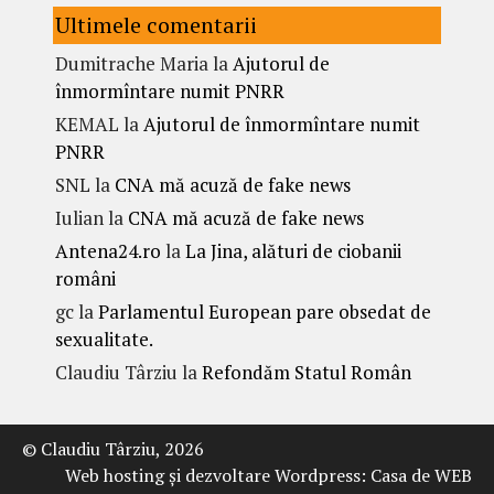
Ultimele comentarii
Dumitrache Maria
la
Ajutorul de
înmormîntare numit PNRR
KEMAL
la
Ajutorul de înmormîntare numit
PNRR
SNL
la
CNA mă acuză de fake news
Iulian
la
CNA mă acuză de fake news
Antena24.ro
la
La Jina, alături de ciobanii
români
gc
la
Parlamentul European pare obsedat de
sexualitate.
Claudiu Târziu
la
Refondăm Statul Român
© Claudiu Târziu, 2026
Web hosting şi dezvoltare Wordpress:
Casa de WEB