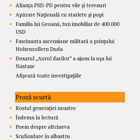
Alianța PSD-PD pentru vile și terenuri
Apărare Națională cu starlete și popi
Familia lui Geoană, tun imobiliar de 400.000
USD
Fascinanta ascensiune militară a prințului
Hohenzollern Duda
Dosarul „Aurul dacilor” a ajuns la ușa lui
Nastase
Afișează toate investigațiile
Proză scurtă
Rostul generației noastre
Îndemn la lectură
Poem despre altcineva
Scufundare în albastru