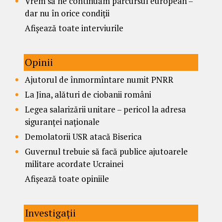
Vrem să ne continuăm parcursul european –
dar nu în orice condiții
Afișează toate interviurile
Opinii
Ajutorul de înmormîntare numit PNRR
La Jina, alături de ciobanii români
Legea salarizării unitare – pericol la adresa
siguranței naționale
Demolatorii USR atacă Biserica
Guvernul trebuie să facă publice ajutoarele
militare acordate Ucrainei
Afișează toate opiniile
Investigații