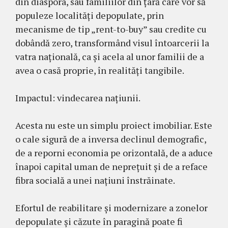
din diaspora, sau familiilor din țară care vor să
populeze localități depopulate, prin
mecanisme de tip „rent-to-buy” sau credite cu
dobândă zero, transformând visul întoarcerii la
vatra națională, ca și acela al unor familii de a
avea o casă proprie, în realități tangibile.
Impactul: vindecarea națiunii.
Acesta nu este un simplu proiect imobiliar. Este
o cale sigură de a inversa declinul demografic,
de a reporni economia pe orizontală, de a aduce
înapoi capital uman de neprețuit și de a reface
fibra socială a unei națiuni înstrăinate.
Efortul de reabilitare și modernizare a zonelor
depopulate și căzute în paragină poate fi