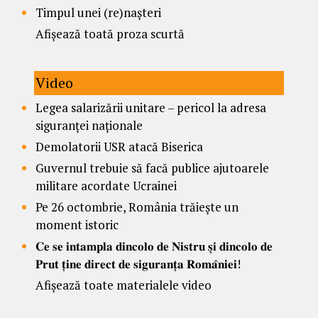
Timpul unei (re)nașteri
Afișează toată proza scurtă
Video
Legea salarizării unitare – pericol la adresa
siguranței naționale
Demolatorii USR atacă Biserica
Guvernul trebuie să facă publice ajutoarele
militare acordate Ucrainei
Pe 26 octombrie, România trăiește un
moment istoric
𝐂𝐞 𝐬𝐞 𝐢𝐧𝐭𝐚𝐦𝐩𝐥𝐚 𝐝𝐢𝐧𝐜𝐨𝐥𝐨 𝐝𝐞 𝐍𝐢𝐬𝐭𝐫𝐮 𝐬̦𝐢 𝐝𝐢𝐧𝐜𝐨𝐥𝐨 𝐝𝐞
𝐏𝐫𝐮𝐭 𝐭̦𝐢𝐧𝐞 𝐝𝐢𝐫𝐞𝐜𝐭 𝐝𝐞 𝐬𝐢𝐠𝐮𝐫𝐚𝐧𝐭̦𝐚 𝐑𝐨𝐦𝐚̂𝐧𝐢𝐞𝐢!
Afișează toate materialele video