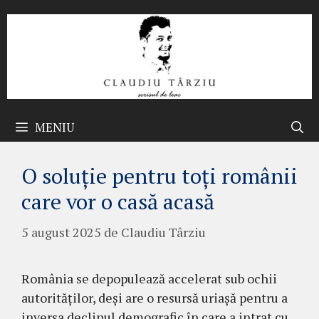
Sari
la
conținut
MENIU
O soluție pentru toți românii
care vor o casă acasă
5 august 2025
de
Claudiu Târziu
România se depopulează accelerat sub ochii
autorităților, deși are o resursă uriașă pentru a
inversa declinul demografic în care a intrat cu