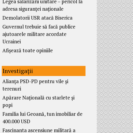
Legea salarizării unitare – pericol la
adresa siguranței naționale
Demolatorii USR atacă Biserica
Guvernul trebuie să facă publice
ajutoarele militare acordate
Ucrainei
Afișează toate opiniile
Investigații
Alianța PSD-PD pentru vile și
terenuri
Apărare Națională cu starlete și
popi
Familia lui Geoană, tun imobiliar de
400.000 USD
Fascinanta ascensiune militară a