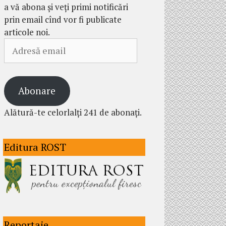
a vă abona și veți primi notificări
prin email cînd vor fi publicate
articole noi.
Adresă
email
Abonare
Alătură-te celorlalți 241 de abonați.
Editura ROST
Reportaje