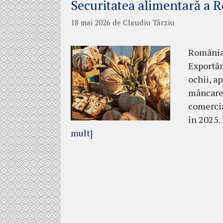
Securitatea alimentară a R
18 mai 2026
de
Claudiu Târziu
România 
Exportăm
ochii, a
mâncare 
comercia
în 2025.
mult]