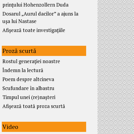
prințului Hohenzollern Duda
Dosarul „Aurul dacilor” a ajuns la
ușa lui Nastase
Afișează toate investigațiile
Proză scurtă
Rostul generației noastre
Îndemn la lectură
Poem despre altcineva
Scufundare în albastru
Timpul unei (re)nașteri
Afișează toată proza scurtă
Video