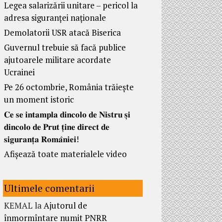
Legea salarizării unitare – pericol la
adresa siguranței naționale
Demolatorii USR atacă Biserica
Guvernul trebuie să facă publice
ajutoarele militare acordate
Ucrainei
Pe 26 octombrie, România trăiește
un moment istoric
𝐂𝐞 𝐬𝐞 𝐢𝐧𝐭𝐚𝐦𝐩𝐥𝐚 𝐝𝐢𝐧𝐜𝐨𝐥𝐨 𝐝𝐞 𝐍𝐢𝐬𝐭𝐫𝐮 𝐬̦𝐢
𝐝𝐢𝐧𝐜𝐨𝐥𝐨 𝐝𝐞 𝐏𝐫𝐮𝐭 𝐭̦𝐢𝐧𝐞 𝐝𝐢𝐫𝐞𝐜𝐭 𝐝𝐞
𝐬𝐢𝐠𝐮𝐫𝐚𝐧𝐭̦𝐚 𝐑𝐨𝐦𝐚̂𝐧𝐢𝐞𝐢!
Afișează toate materialele video
Ultimele comentarii
KEMAL
la
Ajutorul de
înmormîntare numit PNRR