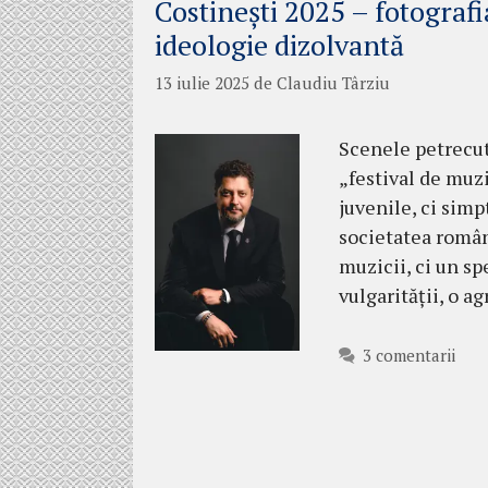
Costinești 2025 – fotografi
ideologie dizolvantă
13 iulie 2025
de
Claudiu Târziu
Scenele petrecute
„festival de muzi
juvenile, ci sim
societatea român
muzicii, ci un sp
vulgarității, o a
3 comentarii