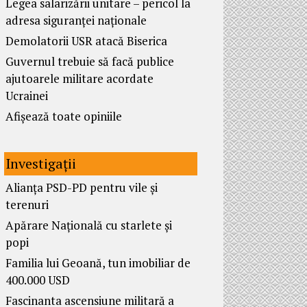
Legea salarizării unitare – pericol la
adresa siguranței naționale
Demolatorii USR atacă Biserica
Guvernul trebuie să facă publice
ajutoarele militare acordate
Ucrainei
Afișează toate opiniile
Investigații
Alianța PSD-PD pentru vile și
terenuri
Apărare Națională cu starlete și
popi
Familia lui Geoană, tun imobiliar de
400.000 USD
Fascinanta ascensiune militară a