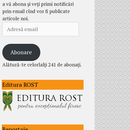
a vă abona și veți primi notificări
prin email cînd vor fi publicate
articole noi.
Adresă
email
Abonare
Alătură-te celorlalți 241 de abonați.
Editura ROST
Reportaje