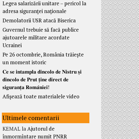
Legea salarizării unitare – pericol la
adresa siguranței naționale
Demolatorii USR atacă Biserica
Guvernul trebuie să facă publice
ajutoarele militare acordate
Ucrainei
Pe 26 octombrie, România trăiește
un moment istoric
𝐂𝐞 𝐬𝐞 𝐢𝐧𝐭𝐚𝐦𝐩𝐥𝐚 𝐝𝐢𝐧𝐜𝐨𝐥𝐨 𝐝𝐞 𝐍𝐢𝐬𝐭𝐫𝐮 𝐬̦𝐢
𝐝𝐢𝐧𝐜𝐨𝐥𝐨 𝐝𝐞 𝐏𝐫𝐮𝐭 𝐭̦𝐢𝐧𝐞 𝐝𝐢𝐫𝐞𝐜𝐭 𝐝𝐞
𝐬𝐢𝐠𝐮𝐫𝐚𝐧𝐭̦𝐚 𝐑𝐨𝐦𝐚̂𝐧𝐢𝐞𝐢!
Afișează toate materialele video
Ultimele comentarii
KEMAL
la
Ajutorul de
înmormîntare numit PNRR