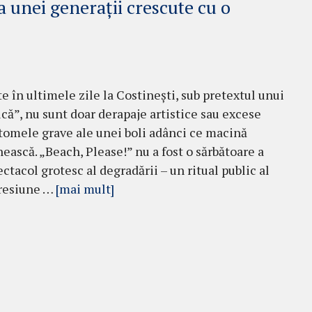
a unei generații crescute cu o
 în ultimele zile la Costinești, sub pretextul unui
că”, nu sunt doar derapaje artistice sau excese
ptomele grave ale unei boli adânci ce macină
ească. „Beach, Please!” nu a fost o sărbătoare a
ectacol grotesc al degradării – un ritual public al
gresiune …
[mai mult]