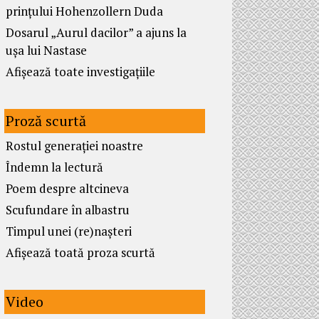
prințului Hohenzollern Duda
Dosarul „Aurul dacilor” a ajuns la
ușa lui Nastase
Afișează toate investigațiile
Proză scurtă
Rostul generației noastre
Îndemn la lectură
Poem despre altcineva
Scufundare în albastru
Timpul unei (re)nașteri
Afișează toată proza scurtă
Video