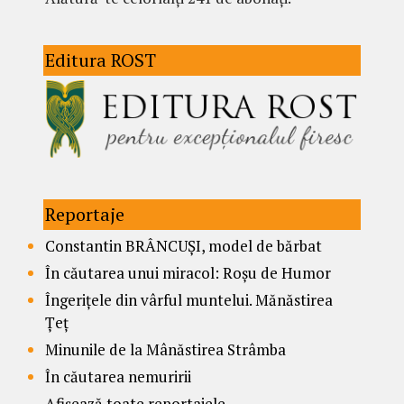
Editura ROST
Reportaje
Constantin BRÂNCUȘI, model de bărbat
În căutarea unui miracol: Roșu de Humor
Îngerițele din vârful muntelui. Mănăstirea
Țeț
Minunile de la Mânăstirea Strâmba
În căutarea nemuririi
Afișează toate reportajele