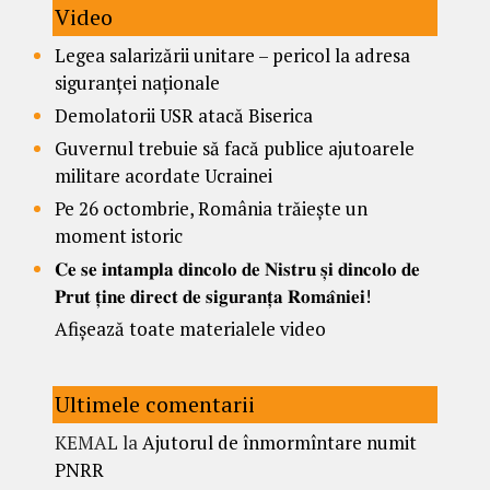
Video
Legea salarizării unitare – pericol la adresa
siguranței naționale
Demolatorii USR atacă Biserica
Guvernul trebuie să facă publice ajutoarele
militare acordate Ucrainei
Pe 26 octombrie, România trăiește un
moment istoric
𝐂𝐞 𝐬𝐞 𝐢𝐧𝐭𝐚𝐦𝐩𝐥𝐚 𝐝𝐢𝐧𝐜𝐨𝐥𝐨 𝐝𝐞 𝐍𝐢𝐬𝐭𝐫𝐮 𝐬̦𝐢 𝐝𝐢𝐧𝐜𝐨𝐥𝐨 𝐝𝐞
𝐏𝐫𝐮𝐭 𝐭̦𝐢𝐧𝐞 𝐝𝐢𝐫𝐞𝐜𝐭 𝐝𝐞 𝐬𝐢𝐠𝐮𝐫𝐚𝐧𝐭̦𝐚 𝐑𝐨𝐦𝐚̂𝐧𝐢𝐞𝐢!
Afișează toate materialele video
Ultimele comentarii
KEMAL
la
Ajutorul de înmormîntare numit
PNRR