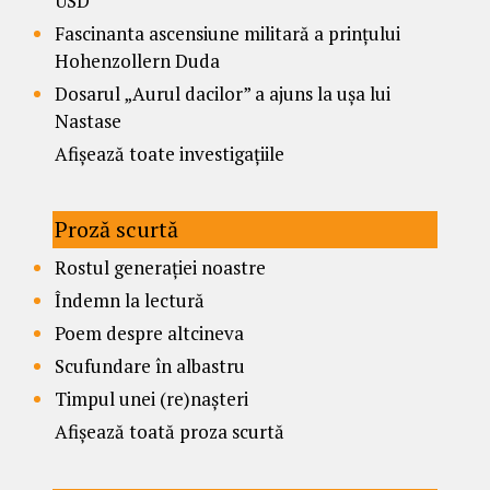
USD
Fascinanta ascensiune militară a prințului
Hohenzollern Duda
Dosarul „Aurul dacilor” a ajuns la ușa lui
Nastase
Afișează toate investigațiile
Proză scurtă
Rostul generației noastre
Îndemn la lectură
Poem despre altcineva
Scufundare în albastru
Timpul unei (re)nașteri
Afișează toată proza scurtă