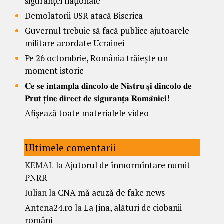
siguranței naționale
Demolatorii USR atacă Biserica
Guvernul trebuie să facă publice ajutoarele
militare acordate Ucrainei
Pe 26 octombrie, România trăiește un
moment istoric
𝐂𝐞 𝐬𝐞 𝐢𝐧𝐭𝐚𝐦𝐩𝐥𝐚 𝐝𝐢𝐧𝐜𝐨𝐥𝐨 𝐝𝐞 𝐍𝐢𝐬𝐭𝐫𝐮 𝐬̦𝐢 𝐝𝐢𝐧𝐜𝐨𝐥𝐨 𝐝𝐞
𝐏𝐫𝐮𝐭 𝐭̦𝐢𝐧𝐞 𝐝𝐢𝐫𝐞𝐜𝐭 𝐝𝐞 𝐬𝐢𝐠𝐮𝐫𝐚𝐧𝐭̦𝐚 𝐑𝐨𝐦𝐚̂𝐧𝐢𝐞𝐢!
Afișează toate materialele video
Ultimele comentarii
KEMAL
la
Ajutorul de înmormîntare numit
PNRR
Iulian
la
CNA mă acuză de fake news
Antena24.ro
la
La Jina, alături de ciobanii
români