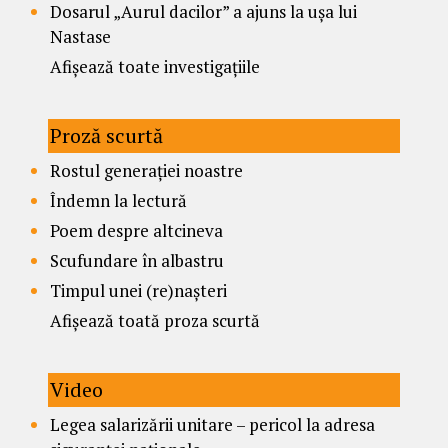
Dosarul „Aurul dacilor” a ajuns la ușa lui
Nastase
Afișează toate investigațiile
Proză scurtă
Rostul generației noastre
Îndemn la lectură
Poem despre altcineva
Scufundare în albastru
Timpul unei (re)nașteri
Afișează toată proza scurtă
Video
Legea salarizării unitare – pericol la adresa