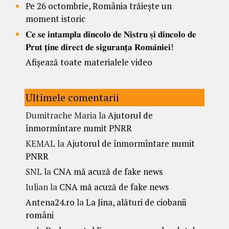
Pe 26 octombrie, România trăiește un
moment istoric
𝐂𝐞 𝐬𝐞 𝐢𝐧𝐭𝐚𝐦𝐩𝐥𝐚 𝐝𝐢𝐧𝐜𝐨𝐥𝐨 𝐝𝐞 𝐍𝐢𝐬𝐭𝐫𝐮 𝐬̦𝐢 𝐝𝐢𝐧𝐜𝐨𝐥𝐨 𝐝𝐞
𝐏𝐫𝐮𝐭 𝐭̦𝐢𝐧𝐞 𝐝𝐢𝐫𝐞𝐜𝐭 𝐝𝐞 𝐬𝐢𝐠𝐮𝐫𝐚𝐧𝐭̦𝐚 𝐑𝐨𝐦𝐚̂𝐧𝐢𝐞𝐢!
Afișează toate materialele video
Ultimele comentarii
Dumitrache Maria
la
Ajutorul de
înmormîntare numit PNRR
KEMAL
la
Ajutorul de înmormîntare numit
PNRR
SNL
la
CNA mă acuză de fake news
Iulian
la
CNA mă acuză de fake news
Antena24.ro
la
La Jina, alături de ciobanii
români