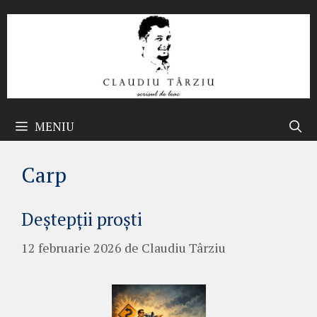
Sari
la
conținut
MENIU
Carp
Deștepții proști
12 februarie 2026
de
Claudiu Târziu