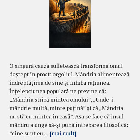
O singură cauză sufletească transformă omul
deștept în prost: orgoliul. Mândria alimentează
îndreptățirea de sine și inhibă rațiunea.
Înțelepciunea populară ne previne că:
„Mândria strică mintea omului”, „Unde-i
mândrie multă, minte puțină” și că „Mândria
nu stă cu mintea în casă”. Așa se face că insul
mândru ajunge să-și pună întrebarea filosofică:
”cine sunt eu …
[mai mult]