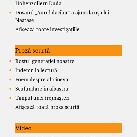
Hohenzollern Duda
Dosarul „Aurul dacilor” a ajuns la ușa lui
Nastase
Afișează toate investigațiile
Proză scurtă
Rostul generației noastre
Îndemn la lectură
Poem despre altcineva
Scufundare în albastru
Timpul unei (re)nașteri
Afișează toată proza scurtă
Video