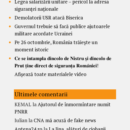
Legea salarizării unitare – pericol la adresa
siguranței naționale
Demolatorii USR atacă Biserica
Guvernul trebuie să facă publice ajutoarele
militare acordate Ucrainei
Pe 26 octombrie, România trăiește un
moment istoric
𝐂𝐞 𝐬𝐞 𝐢𝐧𝐭𝐚𝐦𝐩𝐥𝐚 𝐝𝐢𝐧𝐜𝐨𝐥𝐨 𝐝𝐞 𝐍𝐢𝐬𝐭𝐫𝐮 𝐬̦𝐢 𝐝𝐢𝐧𝐜𝐨𝐥𝐨 𝐝𝐞
𝐏𝐫𝐮𝐭 𝐭̦𝐢𝐧𝐞 𝐝𝐢𝐫𝐞𝐜𝐭 𝐝𝐞 𝐬𝐢𝐠𝐮𝐫𝐚𝐧𝐭̦𝐚 𝐑𝐨𝐦𝐚̂𝐧𝐢𝐞𝐢!
Afișează toate materialele video
Ultimele comentarii
KEMAL
la
Ajutorul de înmormîntare numit
PNRR
Iulian
la
CNA mă acuză de fake news
Antena24.ro
la
La Jina, alături de ciobanii