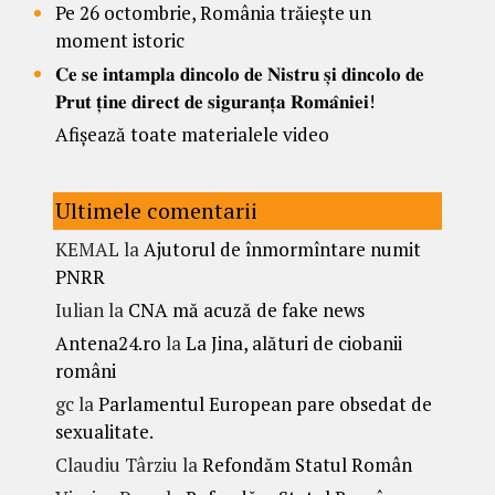
Pe 26 octombrie, România trăiește un
moment istoric
𝐂𝐞 𝐬𝐞 𝐢𝐧𝐭𝐚𝐦𝐩𝐥𝐚 𝐝𝐢𝐧𝐜𝐨𝐥𝐨 𝐝𝐞 𝐍𝐢𝐬𝐭𝐫𝐮 𝐬̦𝐢 𝐝𝐢𝐧𝐜𝐨𝐥𝐨 𝐝𝐞
𝐏𝐫𝐮𝐭 𝐭̦𝐢𝐧𝐞 𝐝𝐢𝐫𝐞𝐜𝐭 𝐝𝐞 𝐬𝐢𝐠𝐮𝐫𝐚𝐧𝐭̦𝐚 𝐑𝐨𝐦𝐚̂𝐧𝐢𝐞𝐢!
Afișează toate materialele video
Ultimele comentarii
KEMAL
la
Ajutorul de înmormîntare numit
PNRR
Iulian
la
CNA mă acuză de fake news
Antena24.ro
la
La Jina, alături de ciobanii
români
gc
la
Parlamentul European pare obsedat de
sexualitate.
Claudiu Târziu
la
Refondăm Statul Român