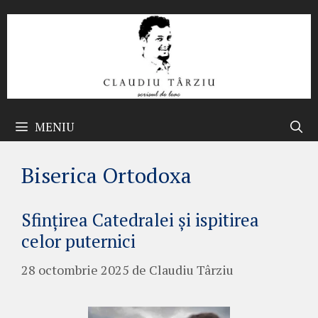
Sari
la
conținut
MENIU
Biserica Ortodoxa
Sfințirea Catedralei și ispitirea
celor puternici
28 octombrie 2025
de
Claudiu Târziu