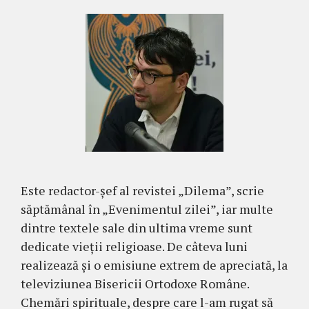
Este redactor-şef al revistei „Dilema”, scrie
săptămânal în „Evenimentul zilei”, iar multe
dintre textele sale din ultima vreme sunt
dedicate vieţii religioase. De câteva luni
realizează şi o emisiune extrem de apreciată, la
televiziunea Bisericii Ortodoxe Române.
Chemări spirituale, despre care l-am rugat să