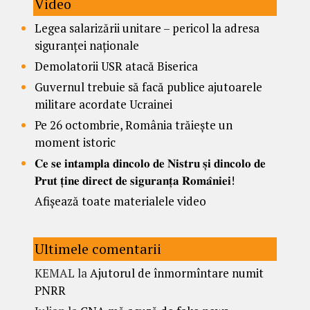
Video
Legea salarizării unitare – pericol la adresa
siguranței naționale
Demolatorii USR atacă Biserica
Guvernul trebuie să facă publice ajutoarele
militare acordate Ucrainei
Pe 26 octombrie, România trăiește un
moment istoric
𝐂𝐞 𝐬𝐞 𝐢𝐧𝐭𝐚𝐦𝐩𝐥𝐚 𝐝𝐢𝐧𝐜𝐨𝐥𝐨 𝐝𝐞 𝐍𝐢𝐬𝐭𝐫𝐮 𝐬̦𝐢 𝐝𝐢𝐧𝐜𝐨𝐥𝐨 𝐝𝐞
𝐏𝐫𝐮𝐭 𝐭̦𝐢𝐧𝐞 𝐝𝐢𝐫𝐞𝐜𝐭 𝐝𝐞 𝐬𝐢𝐠𝐮𝐫𝐚𝐧𝐭̦𝐚 𝐑𝐨𝐦𝐚̂𝐧𝐢𝐞𝐢!
Afișează toate materialele video
Ultimele comentarii
KEMAL
la
Ajutorul de înmormîntare numit
PNRR