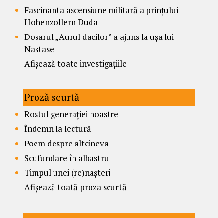
Fascinanta ascensiune militară a prințului
Hohenzollern Duda
Dosarul „Aurul dacilor” a ajuns la ușa lui
Nastase
Afișează toate investigațiile
Proză scurtă
Rostul generației noastre
Îndemn la lectură
Poem despre altcineva
Scufundare în albastru
Timpul unei (re)nașteri
Afișează toată proza scurtă