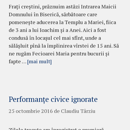
Frați creștini, prăznuim astăzi Intrarea Maicii
Domnului în Biserică, sărbătoare care
pomenește aducerea la Templu a Mariei, fiica
de 3 ani a lui Ioachim și a Anei. Aici a fost
condusă în locașul cel mai sfînt, unde a
sălășluit pînă la împlinirea vîrstei de 15 ani. Să
ne rugăm Fecioarei Maria pentru bucurii și
fapte …
[mai mult]
Performanţe civice ignorate
25 octombrie 2016
de
Claudiu Târziu
Zilele trecute am înregistrat o premieră