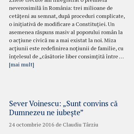
neverosimilă în România: trei milioane de
cetăţeni au semnat, după pro­ceduri complicate,
o iniţiativă de modificare a Cons­titu­ţiei. Un
ase­menea răspuns masiv al po­po­rului român la
o acţiune civică nu a mai existat la noi. Miza
acţiunii este redefinirea noţiunii de fa­milie, cu
înţelesul de „căsătorie liber con­simţită în­tre …
[mai mult]
Sever Voinescu: „Sunt convins că
Dumnezeu ne iubeşte”
24 octombrie 2016
de
Claudiu Târziu