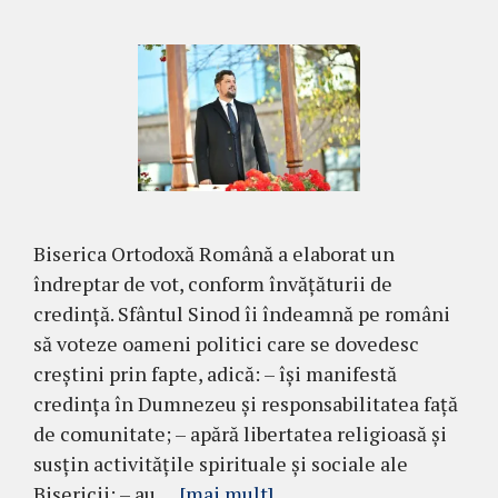
Biserica Ortodoxă Română a elaborat un
îndreptar de vot, conform învățăturii de
credință. Sfântul Sinod îi îndeamnă pe români
să voteze oameni politici care se dovedesc
creștini prin fapte, adică: – își manifestă
credinţa în Dumnezeu şi responsabilitatea faţă
de comunitate; – apără libertatea religioasă şi
susţin activitățile spirituale şi sociale ale
Bisericii; – au …
[mai mult]