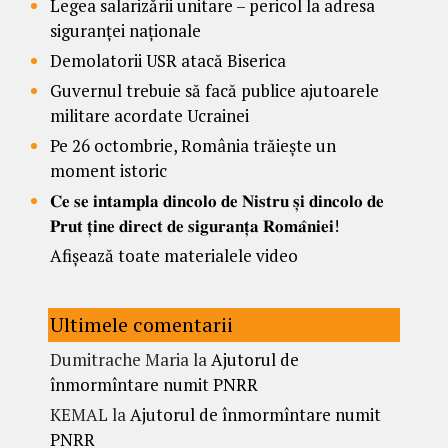
Legea salarizării unitare – pericol la adresa
siguranței naționale
Demolatorii USR atacă Biserica
Guvernul trebuie să facă publice ajutoarele
militare acordate Ucrainei
Pe 26 octombrie, România trăiește un
moment istoric
𝐂𝐞 𝐬𝐞 𝐢𝐧𝐭𝐚𝐦𝐩𝐥𝐚 𝐝𝐢𝐧𝐜𝐨𝐥𝐨 𝐝𝐞 𝐍𝐢𝐬𝐭𝐫𝐮 𝐬̦𝐢 𝐝𝐢𝐧𝐜𝐨𝐥𝐨 𝐝𝐞
𝐏𝐫𝐮𝐭 𝐭̦𝐢𝐧𝐞 𝐝𝐢𝐫𝐞𝐜𝐭 𝐝𝐞 𝐬𝐢𝐠𝐮𝐫𝐚𝐧𝐭̦𝐚 𝐑𝐨𝐦𝐚̂𝐧𝐢𝐞𝐢!
Afișează toate materialele video
Ultimele comentarii
Dumitrache Maria
la
Ajutorul de
înmormîntare numit PNRR
KEMAL
la
Ajutorul de înmormîntare numit
PNRR