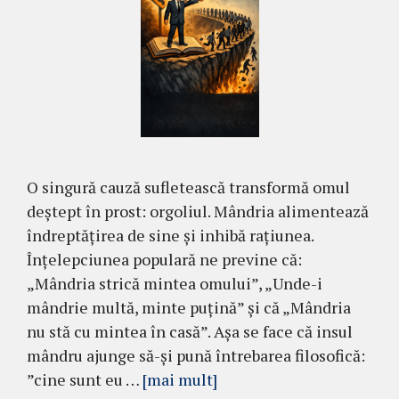
O singură cauză sufletească transformă omul
deștept în prost: orgoliul. Mândria alimentează
îndreptățirea de sine și inhibă rațiunea.
Înțelepciunea populară ne previne că:
„Mândria strică mintea omului”, „Unde-i
mândrie multă, minte puțină” și că „Mândria
nu stă cu mintea în casă”. Așa se face că insul
mândru ajunge să-și pună întrebarea filosofică:
”cine sunt eu …
[mai mult]