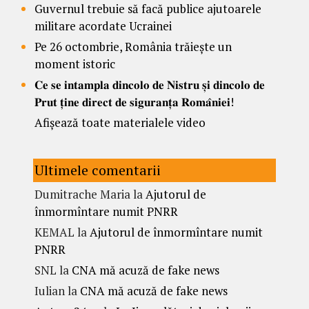
Guvernul trebuie să facă publice ajutoarele
militare acordate Ucrainei
Pe 26 octombrie, România trăiește un
moment istoric
𝐂𝐞 𝐬𝐞 𝐢𝐧𝐭𝐚𝐦𝐩𝐥𝐚 𝐝𝐢𝐧𝐜𝐨𝐥𝐨 𝐝𝐞 𝐍𝐢𝐬𝐭𝐫𝐮 𝐬̦𝐢 𝐝𝐢𝐧𝐜𝐨𝐥𝐨 𝐝𝐞
𝐏𝐫𝐮𝐭 𝐭̦𝐢𝐧𝐞 𝐝𝐢𝐫𝐞𝐜𝐭 𝐝𝐞 𝐬𝐢𝐠𝐮𝐫𝐚𝐧𝐭̦𝐚 𝐑𝐨𝐦𝐚̂𝐧𝐢𝐞𝐢!
Afișează toate materialele video
Ultimele comentarii
Dumitrache Maria
la
Ajutorul de
înmormîntare numit PNRR
KEMAL
la
Ajutorul de înmormîntare numit
PNRR
SNL
la
CNA mă acuză de fake news
Iulian
la
CNA mă acuză de fake news