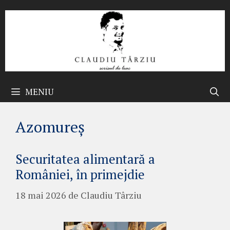
Sari
la
conținut
MENIU
Azomureș
Securitatea alimentară a
României, în primejdie
18 mai 2026
de
Claudiu Târziu