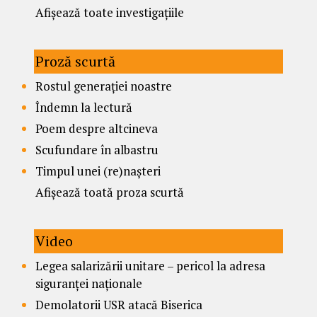
Afișează toate investigațiile
Proză scurtă
Rostul generației noastre
Îndemn la lectură
Poem despre altcineva
Scufundare în albastru
Timpul unei (re)nașteri
Afișează toată proza scurtă
Video
Legea salarizării unitare – pericol la adresa
siguranței naționale
Demolatorii USR atacă Biserica