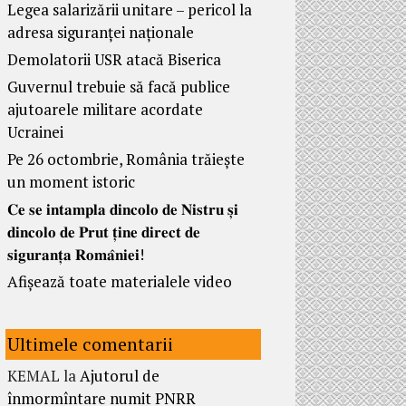
Legea salarizării unitare – pericol la
adresa siguranței naționale
Demolatorii USR atacă Biserica
Guvernul trebuie să facă publice
ajutoarele militare acordate
Ucrainei
Pe 26 octombrie, România trăiește
un moment istoric
𝐂𝐞 𝐬𝐞 𝐢𝐧𝐭𝐚𝐦𝐩𝐥𝐚 𝐝𝐢𝐧𝐜𝐨𝐥𝐨 𝐝𝐞 𝐍𝐢𝐬𝐭𝐫𝐮 𝐬̦𝐢
𝐝𝐢𝐧𝐜𝐨𝐥𝐨 𝐝𝐞 𝐏𝐫𝐮𝐭 𝐭̦𝐢𝐧𝐞 𝐝𝐢𝐫𝐞𝐜𝐭 𝐝𝐞
𝐬𝐢𝐠𝐮𝐫𝐚𝐧𝐭̦𝐚 𝐑𝐨𝐦𝐚̂𝐧𝐢𝐞𝐢!
Afișează toate materialele video
Ultimele comentarii
KEMAL
la
Ajutorul de
înmormîntare numit PNRR