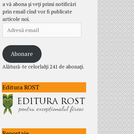
a vă abona și veți primi notificări
prin email cînd vor fi publicate
articole noi.
Adresă
email
Abonare
Alătură-te celorlalți 241 de abonați.
Editura ROST
Reportaje