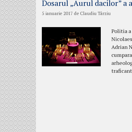
Dosarul „Aurul dacilor” a a
5 ianuarie 2017
de
Claudiu Târziu
Politia a
Nicolaesc
Adrian Na
cumparat
arheolog
trafican