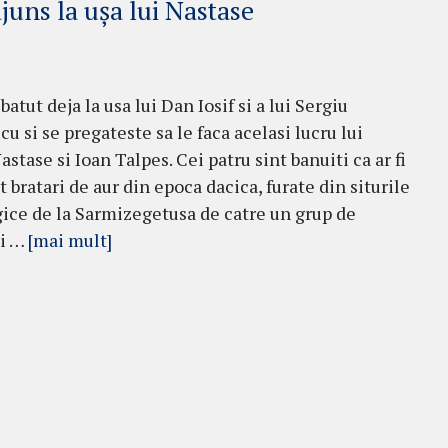
juns la ușa lui Nastase
 batut deja la usa lui Dan Iosif si a lui Sergiu
u si se pregateste sa le faca acelasi lucru lui
stase si Ioan Talpes. Cei patru sint banuiti ca ar fi
 bratari de aur din epoca dacica, furate din siturile
ice de la Sarmizegetusa de catre un grup de
ti …
[mai mult]