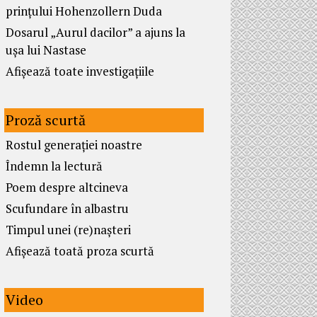
prințului Hohenzollern Duda
Dosarul „Aurul dacilor” a ajuns la
ușa lui Nastase
Afișează toate investigațiile
Proză scurtă
Rostul generației noastre
Îndemn la lectură
Poem despre altcineva
Scufundare în albastru
Timpul unei (re)nașteri
Afișează toată proza scurtă
Video