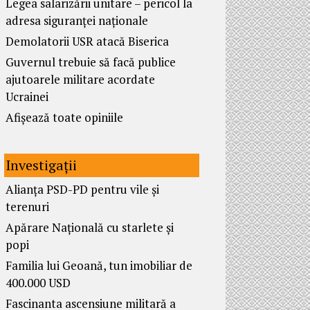
Legea salarizării unitare – pericol la
adresa siguranței naționale
Demolatorii USR atacă Biserica
Guvernul trebuie să facă publice
ajutoarele militare acordate
Ucrainei
Afișează toate opiniile
Investigații
Alianța PSD-PD pentru vile și
terenuri
Apărare Națională cu starlete și
popi
Familia lui Geoană, tun imobiliar de
400.000 USD
Fascinanta ascensiune militară a