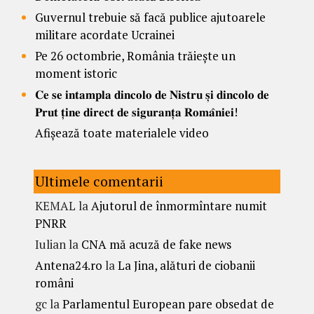
Guvernul trebuie să facă publice ajutoarele
militare acordate Ucrainei
Pe 26 octombrie, România trăiește un
moment istoric
𝐂𝐞 𝐬𝐞 𝐢𝐧𝐭𝐚𝐦𝐩𝐥𝐚 𝐝𝐢𝐧𝐜𝐨𝐥𝐨 𝐝𝐞 𝐍𝐢𝐬𝐭𝐫𝐮 𝐬̦𝐢 𝐝𝐢𝐧𝐜𝐨𝐥𝐨 𝐝𝐞
𝐏𝐫𝐮𝐭 𝐭̦𝐢𝐧𝐞 𝐝𝐢𝐫𝐞𝐜𝐭 𝐝𝐞 𝐬𝐢𝐠𝐮𝐫𝐚𝐧𝐭̦𝐚 𝐑𝐨𝐦𝐚̂𝐧𝐢𝐞𝐢!
Afișează toate materialele video
Ultimele comentarii
KEMAL
la
Ajutorul de înmormîntare numit
PNRR
Iulian
la
CNA mă acuză de fake news
Antena24.ro
la
La Jina, alături de ciobanii
români
gc
la
Parlamentul European pare obsedat de