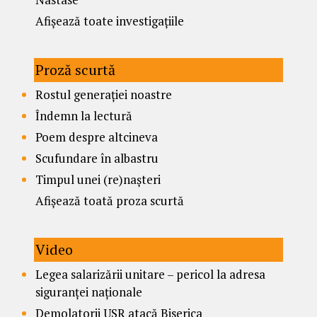
Afișează toate investigațiile
Proză scurtă
Rostul generației noastre
Îndemn la lectură
Poem despre altcineva
Scufundare în albastru
Timpul unei (re)nașteri
Afișează toată proza scurtă
Video
Legea salarizării unitare – pericol la adresa
siguranței naționale
Demolatorii USR atacă Biserica