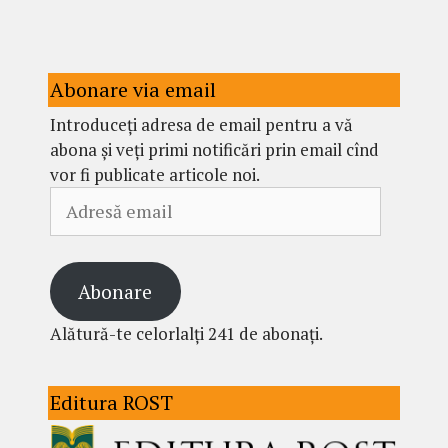
Abonare via email
Introduceți adresa de email pentru a vă
abona și veți primi notificări prin email cînd
vor fi publicate articole noi.
Adresă
email
Abonare
Alătură-te celorlalți 241 de abonați.
Editura ROST