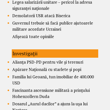
Legea salarizării unitare – pericol la adresa
siguranței naționale
Demolatorii USR atacă Biserica
Guvernul trebuie să facă publice ajutoarele
militare acordate Ucrainei
Afișează toate opiniile
Investigații
Alianța PSD-PD pentru vile și terenuri
Apărare Națională cu starlete și popi
Familia lui Geoană, tun imobiliar de 400.000
USD
Fascinanta ascensiune militară a prințului
Hohenzollern Duda
Dosarul „Aurul dacilor” a ajuns la ușa lui
Nastase