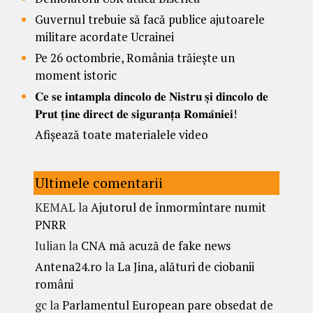
Guvernul trebuie să facă publice ajutoarele
militare acordate Ucrainei
Pe 26 octombrie, România trăiește un
moment istoric
𝐂𝐞 𝐬𝐞 𝐢𝐧𝐭𝐚𝐦𝐩𝐥𝐚 𝐝𝐢𝐧𝐜𝐨𝐥𝐨 𝐝𝐞 𝐍𝐢𝐬𝐭𝐫𝐮 𝐬̦𝐢 𝐝𝐢𝐧𝐜𝐨𝐥𝐨 𝐝𝐞
𝐏𝐫𝐮𝐭 𝐭̦𝐢𝐧𝐞 𝐝𝐢𝐫𝐞𝐜𝐭 𝐝𝐞 𝐬𝐢𝐠𝐮𝐫𝐚𝐧𝐭̦𝐚 𝐑𝐨𝐦𝐚̂𝐧𝐢𝐞𝐢!
Afișează toate materialele video
Ultimele comentarii
KEMAL
la
Ajutorul de înmormîntare numit
PNRR
Iulian
la
CNA mă acuză de fake news
Antena24.ro
la
La Jina, alături de ciobanii
români
gc
la
Parlamentul European pare obsedat de