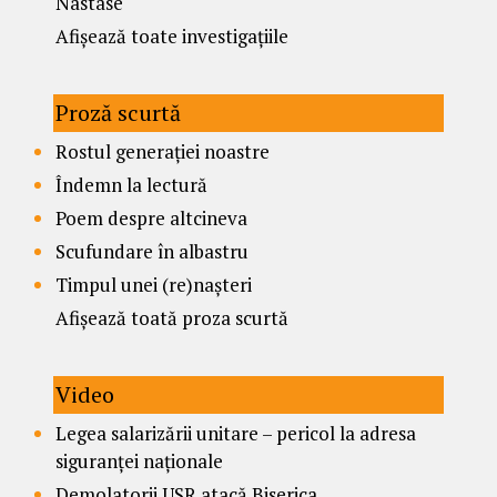
Nastase
Afișează toate investigațiile
Proză scurtă
Rostul generației noastre
Îndemn la lectură
Poem despre altcineva
Scufundare în albastru
Timpul unei (re)nașteri
Afișează toată proza scurtă
Video
Legea salarizării unitare – pericol la adresa
siguranței naționale
Demolatorii USR atacă Biserica