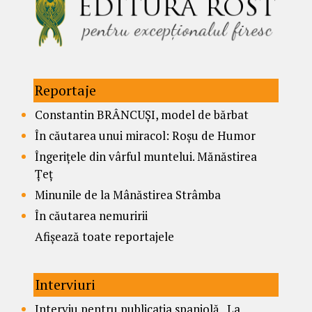
Reportaje
Constantin BRÂNCUȘI, model de bărbat
În căutarea unui miracol: Roșu de Humor
Îngerițele din vârful muntelui. Mănăstirea
Țeț
Minunile de la Mânăstirea Strâmba
În căutarea nemuririi
Afișează toate reportajele
Interviuri
Interviu pentru publicația spaniolă „La