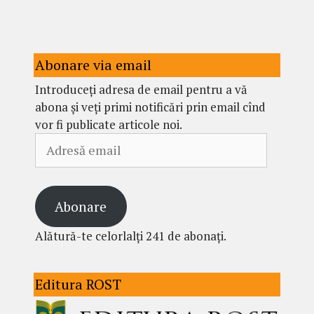
Abonare via email
Introduceți adresa de email pentru a vă
abona și veți primi notificări prin email cînd
vor fi publicate articole noi.
Adresă
email
Abonare
Alătură-te celorlalți 241 de abonați.
Editura ROST