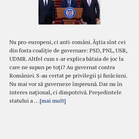
Nu pro-europeni, ci anti-români. Ăștia sînt cei
din fosta coaliție de guvernare: PSD, PNL, USR,
UDMR. Altfel cum s-ar explica bătaia de joc la
care ne supun pe toți? Au guvernat contra
României. S-au certat pe privilegii și furăciuni.
Nu mai vor să guverneze împreună. Dar nu în
interes național, ci dimpotrivă. Președintele
statului a …
[mai mult]