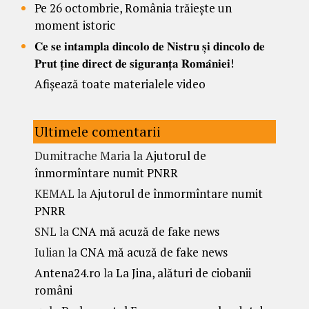
Pe 26 octombrie, România trăiește un
moment istoric
𝐂𝐞 𝐬𝐞 𝐢𝐧𝐭𝐚𝐦𝐩𝐥𝐚 𝐝𝐢𝐧𝐜𝐨𝐥𝐨 𝐝𝐞 𝐍𝐢𝐬𝐭𝐫𝐮 𝐬̦𝐢 𝐝𝐢𝐧𝐜𝐨𝐥𝐨 𝐝𝐞
𝐏𝐫𝐮𝐭 𝐭̦𝐢𝐧𝐞 𝐝𝐢𝐫𝐞𝐜𝐭 𝐝𝐞 𝐬𝐢𝐠𝐮𝐫𝐚𝐧𝐭̦𝐚 𝐑𝐨𝐦𝐚̂𝐧𝐢𝐞𝐢!
Afișează toate materialele video
Ultimele comentarii
Dumitrache Maria
la
Ajutorul de
înmormîntare numit PNRR
KEMAL
la
Ajutorul de înmormîntare numit
PNRR
SNL
la
CNA mă acuză de fake news
Iulian
la
CNA mă acuză de fake news
Antena24.ro
la
La Jina, alături de ciobanii
români