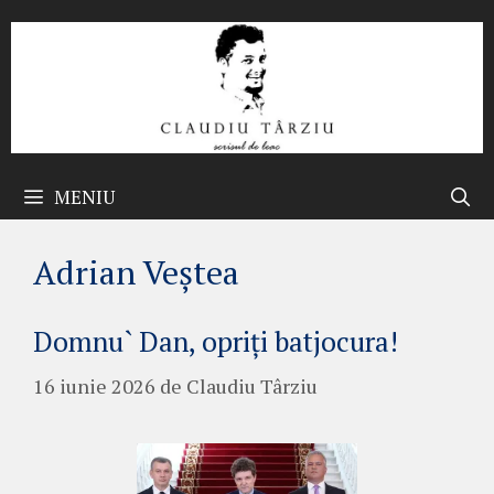
Sari
la
conținut
MENIU
Adrian Veștea
Domnu` Dan, opriți batjocura!
16 iunie 2026
de
Claudiu Târziu