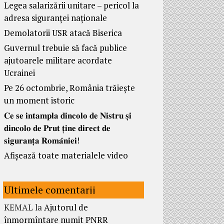
Legea salarizării unitare – pericol la
adresa siguranței naționale
Demolatorii USR atacă Biserica
Guvernul trebuie să facă publice
ajutoarele militare acordate
Ucrainei
Pe 26 octombrie, România trăiește
un moment istoric
𝐂𝐞 𝐬𝐞 𝐢𝐧𝐭𝐚𝐦𝐩𝐥𝐚 𝐝𝐢𝐧𝐜𝐨𝐥𝐨 𝐝𝐞 𝐍𝐢𝐬𝐭𝐫𝐮 𝐬̦𝐢
𝐝𝐢𝐧𝐜𝐨𝐥𝐨 𝐝𝐞 𝐏𝐫𝐮𝐭 𝐭̦𝐢𝐧𝐞 𝐝𝐢𝐫𝐞𝐜𝐭 𝐝𝐞
𝐬𝐢𝐠𝐮𝐫𝐚𝐧𝐭̦𝐚 𝐑𝐨𝐦𝐚̂𝐧𝐢𝐞𝐢!
Afișează toate materialele video
Ultimele comentarii
KEMAL
la
Ajutorul de
înmormîntare numit PNRR