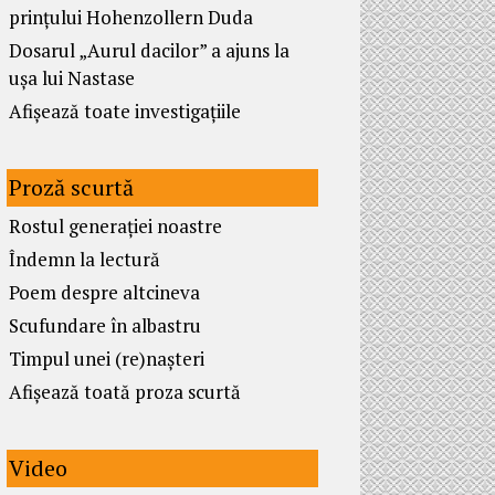
prințului Hohenzollern Duda
Dosarul „Aurul dacilor” a ajuns la
ușa lui Nastase
Afișează toate investigațiile
Proză scurtă
Rostul generației noastre
Îndemn la lectură
Poem despre altcineva
Scufundare în albastru
Timpul unei (re)nașteri
Afișează toată proza scurtă
Video