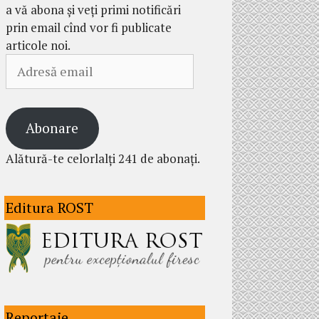
a vă abona și veți primi notificări
prin email cînd vor fi publicate
articole noi.
Adresă
email
Abonare
Alătură-te celorlalți 241 de abonați.
Editura ROST
Reportaje