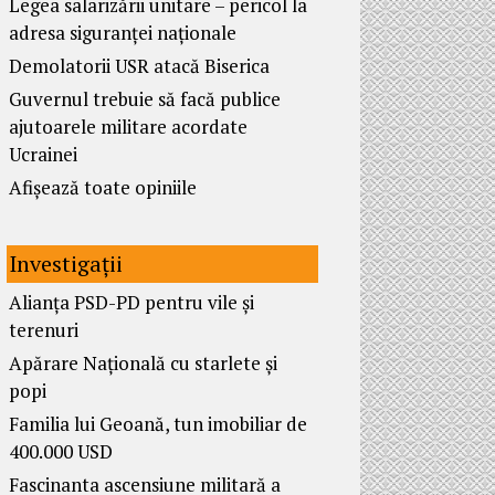
Legea salarizării unitare – pericol la
adresa siguranței naționale
Demolatorii USR atacă Biserica
Guvernul trebuie să facă publice
ajutoarele militare acordate
Ucrainei
Afișează toate opiniile
Investigații
Alianța PSD-PD pentru vile și
terenuri
Apărare Națională cu starlete și
popi
Familia lui Geoană, tun imobiliar de
400.000 USD
Fascinanta ascensiune militară a