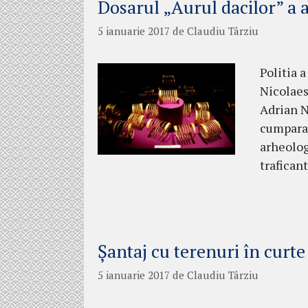
Dosarul „Aurul dacilor” a a
5 ianuarie 2017
de
Claudiu Târziu
Politia a
Nicolaesc
Adrian Na
cumparat
arheolog
trafican
Șantaj cu terenuri în curte
5 ianuarie 2017
de
Claudiu Târziu