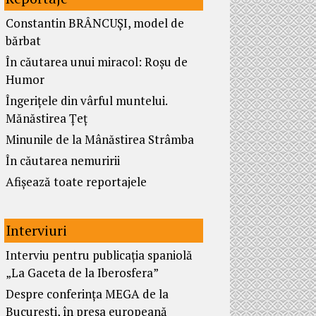
Constantin BRÂNCUȘI, model de
bărbat
În căutarea unui miracol: Roșu de
Humor
Îngerițele din vârful muntelui.
Mănăstirea Țeț
Minunile de la Mânăstirea Strâmba
În căutarea nemuririi
Afișează toate reportajele
Interviuri
Interviu pentru publicația spaniolă
„La Gaceta de la Iberosfera”
Despre conferința MEGA de la
București, în presa europeană