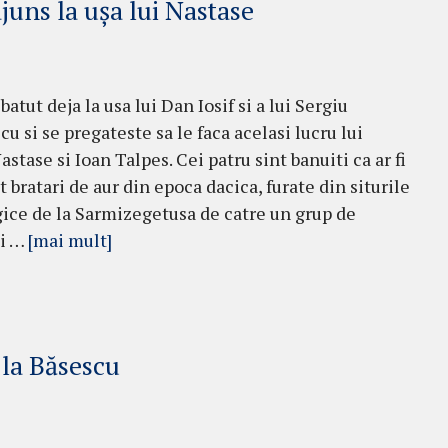
juns la ușa lui Nastase
 batut deja la usa lui Dan Iosif si a lui Sergiu
u si se pregateste sa le faca acelasi lucru lui
stase si Ioan Talpes. Cei patru sint banuiti ca ar fi
 bratari de aur din epoca dacica, furate din siturile
ice de la Sarmizegetusa de catre un grup de
ti …
[mai mult]
 la Băsescu