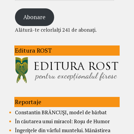
Abonare
Alătură-te celorlalți 241 de abonați.
Editura ROST
Reportaje
Constantin BRÂNCUȘI, model de bărbat
În căutarea unui miracol: Roșu de Humor
Îngerițele din vârful muntelui. Mănăstirea