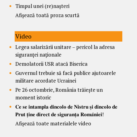
Timpul unei (re)nașteri
Afișează toată proza scurtă
Video
Legea salarizării unitare – pericol la adresa
siguranței naționale
Demolatorii USR atacă Biserica
Guvernul trebuie să facă publice ajutoarele
militare acordate Ucrainei
Pe 26 octombrie, România trăiește un
moment istoric
𝐂𝐞 𝐬𝐞 𝐢𝐧𝐭𝐚𝐦𝐩𝐥𝐚 𝐝𝐢𝐧𝐜𝐨𝐥𝐨 𝐝𝐞 𝐍𝐢𝐬𝐭𝐫𝐮 𝐬̦𝐢 𝐝𝐢𝐧𝐜𝐨𝐥𝐨 𝐝𝐞
𝐏𝐫𝐮𝐭 𝐭̦𝐢𝐧𝐞 𝐝𝐢𝐫𝐞𝐜𝐭 𝐝𝐞 𝐬𝐢𝐠𝐮𝐫𝐚𝐧𝐭̦𝐚 𝐑𝐨𝐦𝐚̂𝐧𝐢𝐞𝐢!
Afișează toate materialele video