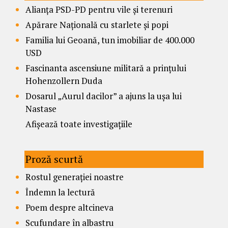
Alianța PSD-PD pentru vile și terenuri
Apărare Națională cu starlete și popi
Familia lui Geoană, tun imobiliar de 400.000
USD
Fascinanta ascensiune militară a prințului
Hohenzollern Duda
Dosarul „Aurul dacilor” a ajuns la ușa lui
Nastase
Afișează toate investigațiile
Proză scurtă
Rostul generației noastre
Îndemn la lectură
Poem despre altcineva
Scufundare în albastru