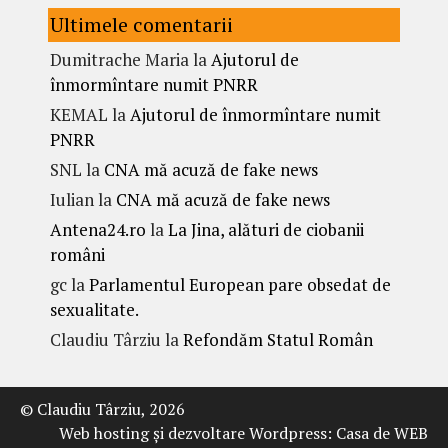
Ultimele comentarii
Dumitrache Maria
la
Ajutorul de
înmormîntare numit PNRR
KEMAL
la
Ajutorul de înmormîntare numit
PNRR
SNL
la
CNA mă acuză de fake news
Iulian
la
CNA mă acuză de fake news
Antena24.ro
la
La Jina, alături de ciobanii
români
gc
la
Parlamentul European pare obsedat de
sexualitate.
Claudiu Târziu
la
Refondăm Statul Român
© Claudiu Târziu, 2026
Web hosting şi dezvoltare Wordpress:
Casa de WEB