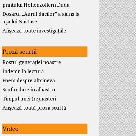
prințului Hohenzollern Duda
Dosarul „Aurul dacilor” a ajuns la
ușa lui Nastase
Afișează toate investigațiile
Proză scurtă
Rostul generației noastre
Îndemn la lectură
Poem despre altcineva
Scufundare în albastru
Timpul unei (re)nașteri
Afișează toată proza scurtă
Video