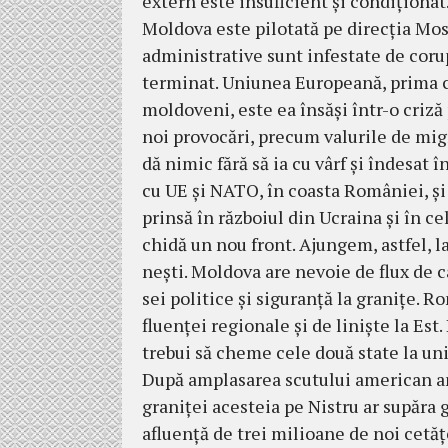
extern este insuficient şi condi­ţio­na
Moldova este pilotată pe direcţia Mos­c
administrative sunt infes­tate de co­ru
ter­minat. Uniunea Europeană, pri­ma că
mol­doveni, este ea însăşi într-o criză
noi provocări, precum valu­rile de mi­g
dă nimic fără să ia cu vârf şi îndesat 
cu UE şi NATO, în coasta României, şi p
prinsă în războiul din Ucraina şi în cel
chidă un nou front. Ajungem, astfel, la
neşti. Moldova are nevoie de flux de cap
sei politice şi siguranţă la gra­niţe. 
fluenţei regionale şi de linişte la Est.
trebui să cheme cele două state la unire
După amplasarea scutului ameri­can an
graniţei acesteia pe Nistru ar su­pă­ra 
afluenţă de trei milioane de noi cetăţ