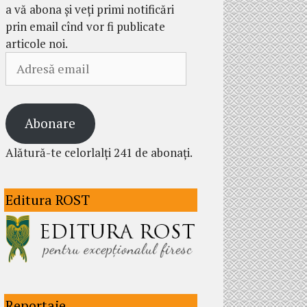
a vă abona și veți primi notificări
prin email cînd vor fi publicate
articole noi.
Adresă
email
Abonare
Alătură-te celorlalți 241 de abonați.
Editura ROST
Reportaje