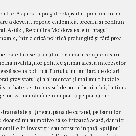
­lu­ţie. A ajuns în pragul colapsului, precum era de
care a de­venit repede endemică, precum şi con­frun­
trul. As­tăzi, Republica Moldova este în pra­gul
o­mic, într-o criză politică prelungită şi fără prea
e, care fuseseră alcătuite cu mari compro­mi­suri.
ina rivalităţilor politice şi, mai ales, a inte­re­selor
lează scena politică. Furtul unui miliard de dolari
­brat grav statul şi a alimentat şi mai mult luptele
 s-ar bate pentru ceasul de aur al bu­ni­cului, în timp
ge, nu va mai rămâne nici piatră pe piatră din
ră­inătate şi ţineau, până de curând, pe banii lor,
doar că nu au motive să se întoarcă acasă, dar nici
omiile în investiţii sau consum în ţară. Spri­jinul