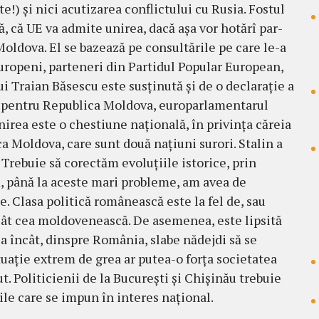
e!) şi nici acutizarea conflictului cu Ru­sia. Fostul
ă, că UE va admite unirea, dacă aşa vor hotărî par­
Mol­dova. El se bazează pe consul­­tările pe care le-a
u­ropeni, parteneri din Par­tidul Popular Eu­ro­pean,
 Traian Băsescu este sus­­ţi­nută şi de o de­claraţie a
n pentru Republica Mol­dova, europarla­men­tarul
„unirea este o ches­tiune naţio­nală, în pri­vinţa căreia
a Moldova, care sunt două naţiuni surori. Stalin a
 Trebuie să corec­tăm evoluţiile istorice, prin
m, până la aceste mari probleme, am avea de
le. Clasa politică românească este la fel de, sau
cât cea moldo­ve­nească. De asemenea, este lipsită
 Aşa încât, dinspre România, slabe nă­dejdi să se
ituaţie extrem de grea ar putea-o forţa societatea
. Politicienii de la Bucu­reşti şi Chi­şinău trebuie
ârile care se impun în interes naţional.