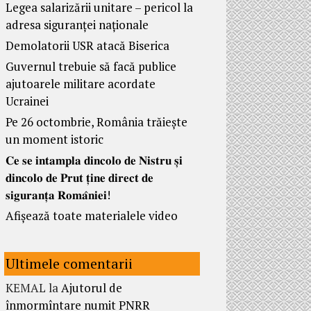
Legea salarizării unitare – pericol la
adresa siguranței naționale
Demolatorii USR atacă Biserica
Guvernul trebuie să facă publice
ajutoarele militare acordate
Ucrainei
Pe 26 octombrie, România trăiește
un moment istoric
𝐂𝐞 𝐬𝐞 𝐢𝐧𝐭𝐚𝐦𝐩𝐥𝐚 𝐝𝐢𝐧𝐜𝐨𝐥𝐨 𝐝𝐞 𝐍𝐢𝐬𝐭𝐫𝐮 𝐬̦𝐢
𝐝𝐢𝐧𝐜𝐨𝐥𝐨 𝐝𝐞 𝐏𝐫𝐮𝐭 𝐭̦𝐢𝐧𝐞 𝐝𝐢𝐫𝐞𝐜𝐭 𝐝𝐞
𝐬𝐢𝐠𝐮𝐫𝐚𝐧𝐭̦𝐚 𝐑𝐨𝐦𝐚̂𝐧𝐢𝐞𝐢!
Afișează toate materialele video
Ultimele comentarii
KEMAL
la
Ajutorul de
înmormîntare numit PNRR