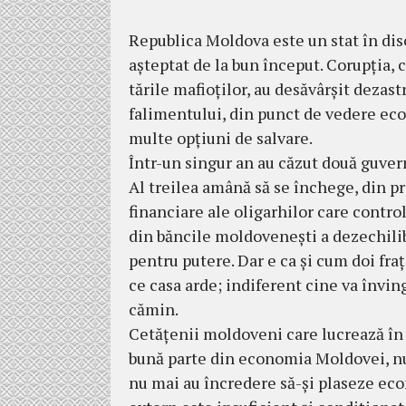
Republica Moldova este un stat în di­so
aşteptat de la bun început. Corupţia, 
tă­rile mafioţilor, au desăvârşit dezas­
falimentului, din punct de vedere econ
multe opţiuni de salvare.
Într-un singur an au căzut două guvern
Al treilea amână să se închege, din pri­c
financiare ale oligarhilor care con­tro
din băncile moldoveneşti a deze­chi­­li
pentru putere. Dar e ca şi cum doi fraţi
ce casa arde; indiferent cine va învin
cămin.
Cetăţenii moldoveni care lucrează în st
bună parte din economia Moldovei, nu 
nu mai au încredere să-şi plaseze econ