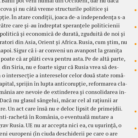
t. Banii pot veni numai din Occi­dent, dar nu dacă
ova şi nu câtă vreme struc­turile po­litice şi
pţie. În atare condiţii, joaca de-a indepen­denţa s-a
tre care şi-au îndreptat speranţele poli­ti­cienii
 politică şi economică de durată, zgu­duită de noi şi
ratori din Asia, Orient şi Africa. Rusia, cum ştim, nu
înapoi. Sigur că i-ar conveni un avanpost la graniţa
oa­te că ar plăti ceva pentru asta. Pe de altă parte,
 din Siria, nu e foarte sigur că Rusia vrea să des­
 o inter­secţie a intereselor celor două state româ­
ital, sprijin în lupta anti­co­rupţie, re­for­marea cla­
Ro­mâ­nia are nevoie de extinderea şi consolidarea in­
 Dacă nu glasul sângelui, măcar cel al raţiunii ar
. Un act care însă nu e deloc lip­sit de pri­mejdii.
ti-rachetă în România, o even­tua­lă mu­tare a
grav Rusia. UE nu ar accepta nici ea, cu uşurinţă, o
eni eu­ropeni (în ciuda deschiderii pe care o are