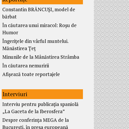
Constantin BRÂNCUȘI, model de
bărbat
În căutarea unui miracol: Roșu de
Humor
Îngerițele din vârful muntelui.
Mănăstirea Țeț
Minunile de la Mânăstirea Strâmba
În căutarea nemuririi
Afișează toate reportajele
Interviuri
Interviu pentru publicația spaniolă
„La Gaceta de la Iberosfera”
Despre conferința MEGA de la
București, în presa europeană