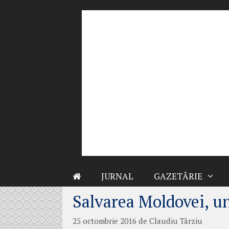
Sari
la
conținut
JURNAL
GAZETĂRIE
Salvarea Moldovei, u
25 octombrie 2016
de
Claudiu Târziu