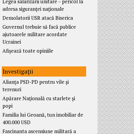
Legea salarizării unitare – pericol la
adresa siguranței naționale
Demolatorii USR atacă Biserica
Guvernul trebuie să facă publice
ajutoarele militare acordate
Ucrainei
Afișează toate opiniile
Investigații
Alianța PSD-PD pentru vile și
terenuri
Apărare Națională cu starlete și
popi
Familia lui Geoană, tun imobiliar de
400.000 USD
Fascinanta ascensiune militară a