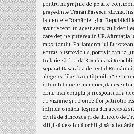
pentru migraţiile de pe alte con­ti­nent
preşedinte Traian Băsescu afir­­mă, îns
lamentele României şi al Re­­­pu­blicii 
avut recent, în acest sens, cu liderii e
care deţine puterea în UE. Afirmaţia lui
raportorului Parla­men­tului Eu­ro­pea
Petras Austre­vi­cius, po­tri­vit căruia 
trebuie să decidă România şi Republic
separat Ba­sa­rabia de restul României.
alegerea liberă a cetăţenilor”. Oricu
înfruntat unele mai mici, dar esen­ţia­
chiar mai coruptă şi iresponsabilă de­
de viziune şi de orice fior pa­tri­otic.
întindă o mână. Ieşirea din aceas­tă s
civilă de dincoace şi de dincolo de Prut
siliţi să deschidă ochii şi să ia hotăr