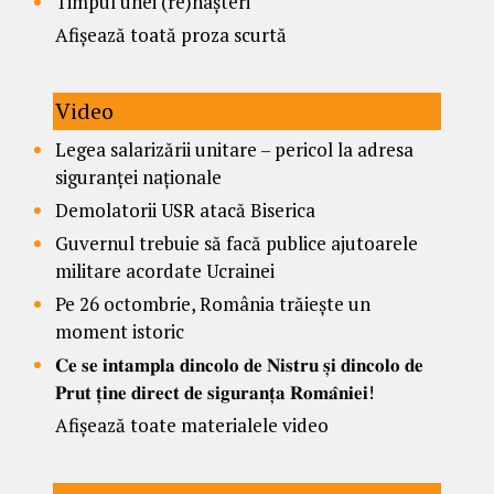
Timpul unei (re)nașteri
Afișează toată proza scurtă
Video
Legea salarizării unitare – pericol la adresa
siguranței naționale
Demolatorii USR atacă Biserica
Guvernul trebuie să facă publice ajutoarele
militare acordate Ucrainei
Pe 26 octombrie, România trăiește un
moment istoric
𝐂𝐞 𝐬𝐞 𝐢𝐧𝐭𝐚𝐦𝐩𝐥𝐚 𝐝𝐢𝐧𝐜𝐨𝐥𝐨 𝐝𝐞 𝐍𝐢𝐬𝐭𝐫𝐮 𝐬̦𝐢 𝐝𝐢𝐧𝐜𝐨𝐥𝐨 𝐝𝐞
𝐏𝐫𝐮𝐭 𝐭̦𝐢𝐧𝐞 𝐝𝐢𝐫𝐞𝐜𝐭 𝐝𝐞 𝐬𝐢𝐠𝐮𝐫𝐚𝐧𝐭̦𝐚 𝐑𝐨𝐦𝐚̂𝐧𝐢𝐞𝐢!
Afișează toate materialele video