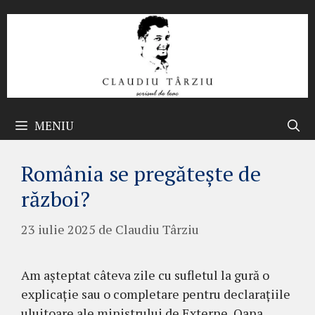
Sari
la
conținut
MENIU
România se pregătește de
război?
23 iulie 2025
de
Claudiu Târziu
Am așteptat câteva zile cu sufletul la gură o
explicație sau o completare pentru declarațiile
uluitoare ale ministrului de Externe, Oana