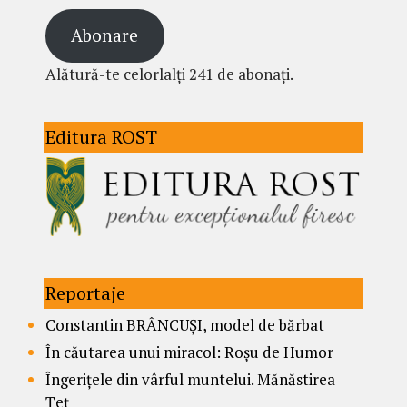
Abonare
Alătură-te celorlalți 241 de abonați.
Editura ROST
Reportaje
Constantin BRÂNCUȘI, model de bărbat
În căutarea unui miracol: Roșu de Humor
Îngerițele din vârful muntelui. Mănăstirea
Țeț