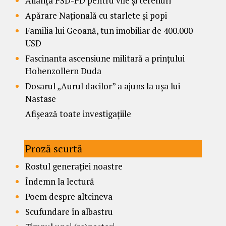
Alianța PSD-PD pentru vile și terenuri
Apărare Națională cu starlete și popi
Familia lui Geoană, tun imobiliar de 400.000
USD
Fascinanta ascensiune militară a prințului
Hohenzollern Duda
Dosarul „Aurul dacilor” a ajuns la ușa lui
Nastase
Afișează toate investigațiile
Proză scurtă
Rostul generației noastre
Îndemn la lectură
Poem despre altcineva
Scufundare în albastru