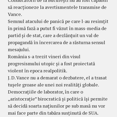
Conducătorii de la București nu au fost capabili
să reacționeze la avertismentele transmise de
Vance.
Semnul atacului de panică pe care l-au resimțit
în primă fază a putut fi văzut în mass-media de
partid și de stat, care a dezlănțuit un val de
propagandă în încercarea de a răsturna sensul
mesajului.
România s-a trezit vineri din visul
progresismului utopic și a fost proiectată
violent în epoca realpolitik.
J. D. Vance nu a demarat o dezbatere, el a trasat
tușele groase ale unei noi realități globale.
Democrațiile de laborator, în care o
„aristocrație” birocratică și politică își permite
să decidă soarta națiunilor pe sub masă nu vor
mai face parte din tabăra susținută de SUA.