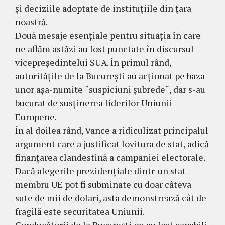
și deciziile adoptate de instituțiile din țara
noastră.
Două mesaje esențiale pentru situația în care
ne aflăm astăzi au fost punctate în discursul
vicepreședintelui SUA. În primul rând,
autoritățile de la București au acționat pe baza
unor așa-numite ˝suspiciuni șubrede˝, dar s-au
bucurat de susținerea liderilor Uniunii
Europene.
În al doilea rând, Vance a ridiculizat principalul
argument care a justificat lovitura de stat, adică
finanțarea clandestină a campaniei electorale.
Dacă alegerile prezidențiale dintr-un stat
membru UE pot fi subminate cu doar câteva
sute de mii de dolari, asta demonstrează cât de
fragilă este securitatea Uniunii.