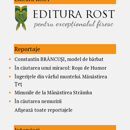
Reportaje
Constantin BRÂNCUȘI, model de bărbat
În căutarea unui miracol: Roșu de Humor
Îngerițele din vârful muntelui. Mănăstirea
Țeț
Minunile de la Mânăstirea Strâmba
În căutarea nemuririi
Afișează toate reportajele
Interviuri