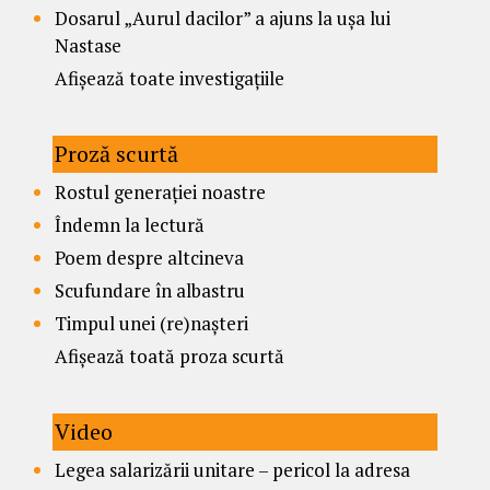
Dosarul „Aurul dacilor” a ajuns la ușa lui
Nastase
Afișează toate investigațiile
Proză scurtă
Rostul generației noastre
Îndemn la lectură
Poem despre altcineva
Scufundare în albastru
Timpul unei (re)nașteri
Afișează toată proza scurtă
Video
Legea salarizării unitare – pericol la adresa