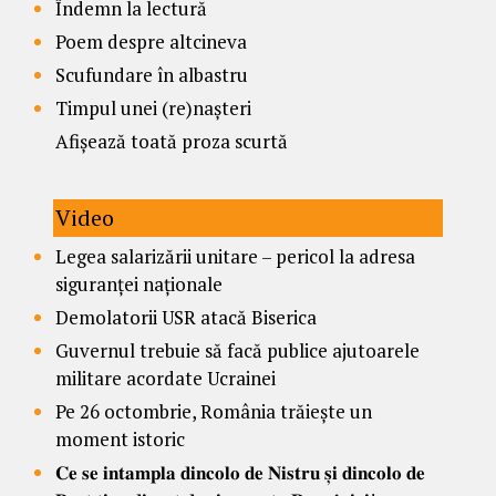
Îndemn la lectură
Poem despre altcineva
Scufundare în albastru
Timpul unei (re)nașteri
Afișează toată proza scurtă
Video
Legea salarizării unitare – pericol la adresa
siguranței naționale
Demolatorii USR atacă Biserica
Guvernul trebuie să facă publice ajutoarele
militare acordate Ucrainei
Pe 26 octombrie, România trăiește un
moment istoric
𝐂𝐞 𝐬𝐞 𝐢𝐧𝐭𝐚𝐦𝐩𝐥𝐚 𝐝𝐢𝐧𝐜𝐨𝐥𝐨 𝐝𝐞 𝐍𝐢𝐬𝐭𝐫𝐮 𝐬̦𝐢 𝐝𝐢𝐧𝐜𝐨𝐥𝐨 𝐝𝐞