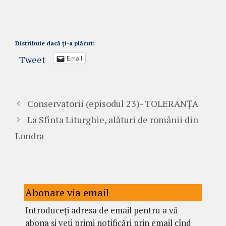
Distribuie dacă ți-a plăcut:
Tweet
Email
Conservatorii (episodul 23)- TOLERANȚA
La Sfînta Liturghie, alături de românii din
Londra
Abonare via email
Introduceți adresa de email pentru a vă
abona și veți primi notificări prin email cînd