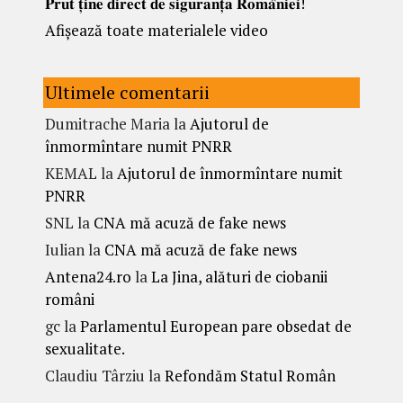
𝐏𝐫𝐮𝐭 𝐭̦𝐢𝐧𝐞 𝐝𝐢𝐫𝐞𝐜𝐭 𝐝𝐞 𝐬𝐢𝐠𝐮𝐫𝐚𝐧𝐭̦𝐚 𝐑𝐨𝐦𝐚̂𝐧𝐢𝐞𝐢!
Afișează toate materialele video
Ultimele comentarii
Dumitrache Maria
la
Ajutorul de
înmormîntare numit PNRR
KEMAL
la
Ajutorul de înmormîntare numit
PNRR
SNL
la
CNA mă acuză de fake news
Iulian
la
CNA mă acuză de fake news
Antena24.ro
la
La Jina, alături de ciobanii
români
gc
la
Parlamentul European pare obsedat de
sexualitate.
Claudiu Târziu
la
Refondăm Statul Român