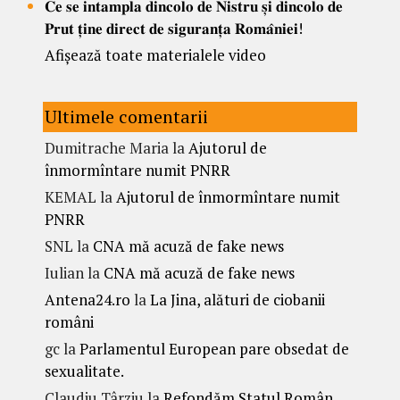
𝐂𝐞 𝐬𝐞 𝐢𝐧𝐭𝐚𝐦𝐩𝐥𝐚 𝐝𝐢𝐧𝐜𝐨𝐥𝐨 𝐝𝐞 𝐍𝐢𝐬𝐭𝐫𝐮 𝐬̦𝐢 𝐝𝐢𝐧𝐜𝐨𝐥𝐨 𝐝𝐞
𝐏𝐫𝐮𝐭 𝐭̦𝐢𝐧𝐞 𝐝𝐢𝐫𝐞𝐜𝐭 𝐝𝐞 𝐬𝐢𝐠𝐮𝐫𝐚𝐧𝐭̦𝐚 𝐑𝐨𝐦𝐚̂𝐧𝐢𝐞𝐢!
Afișează toate materialele video
Ultimele comentarii
Dumitrache Maria
la
Ajutorul de
înmormîntare numit PNRR
KEMAL
la
Ajutorul de înmormîntare numit
PNRR
SNL
la
CNA mă acuză de fake news
Iulian
la
CNA mă acuză de fake news
Antena24.ro
la
La Jina, alături de ciobanii
români
gc
la
Parlamentul European pare obsedat de
sexualitate.
Claudiu Târziu
la
Refondăm Statul Român