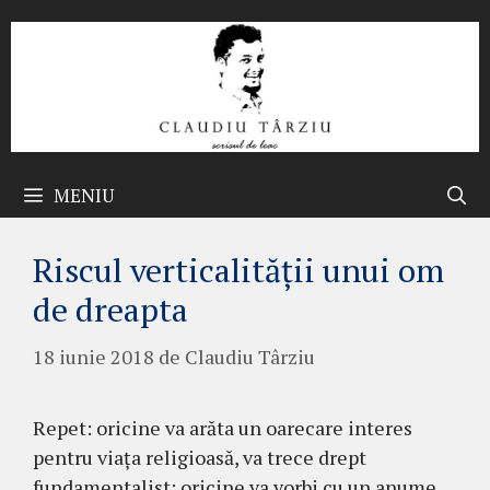
Sari
la
conținut
MENIU
Riscul verticalității unui om
de dreapta
18 iunie 2018
de
Claudiu Târziu
Repet: oricine va arăta un oarecare interes
pentru viața religioasă, va trece drept
fundamentalist; oricine va vorbi cu un anume