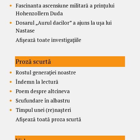
Fascinanta ascensiune militară a prințului
Hohenzollern Duda
Dosarul „Aurul dacilor” a ajuns la ușa lui
Nastase
Afișează toate investigațiile
Proză scurtă
Rostul generației noastre
Îndemn la lectură
Poem despre altcineva
Scufundare în albastru
Timpul unei (re)nașteri
Afișează toată proza scurtă