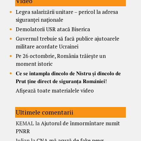
Video
Legea salarizării unitare – pericol la adresa
siguranței naționale
Demolatorii USR atacă Biserica
Guvernul trebuie să facă publice ajutoarele
militare acordate Ucrainei
Pe 26 octombrie, România trăiește un
moment istoric
𝐂𝐞 𝐬𝐞 𝐢𝐧𝐭𝐚𝐦𝐩𝐥𝐚 𝐝𝐢𝐧𝐜𝐨𝐥𝐨 𝐝𝐞 𝐍𝐢𝐬𝐭𝐫𝐮 𝐬̦𝐢 𝐝𝐢𝐧𝐜𝐨𝐥𝐨 𝐝𝐞
𝐏𝐫𝐮𝐭 𝐭̦𝐢𝐧𝐞 𝐝𝐢𝐫𝐞𝐜𝐭 𝐝𝐞 𝐬𝐢𝐠𝐮𝐫𝐚𝐧𝐭̦𝐚 𝐑𝐨𝐦𝐚̂𝐧𝐢𝐞𝐢!
Afișează toate materialele video
Ultimele comentarii
KEMAL
la
Ajutorul de înmormîntare numit
PNRR
Iulian
la
CNA mă acuză de fake news