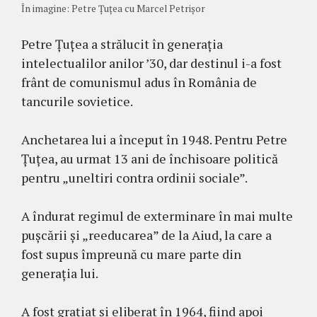
În imagine: Petre Țuțea cu Marcel Petrișor
Petre Țuțea a strălucit în generația
intelectualilor anilor ’30, dar destinul i-a fost
frânt de comunismul adus în România de
tancurile sovietice.
Anchetarea lui a început în 1948. Pentru Petre
Țuțea, au urmat 13 ani de închisoare politică
pentru „uneltiri contra ordinii sociale”.
A îndurat regimul de exterminare în mai multe
pușcării și „reeducarea” de la Aiud, la care a
fost supus împreună cu mare parte din
generația lui.
A fost grațiat și eliberat în 1964, fiind apoi