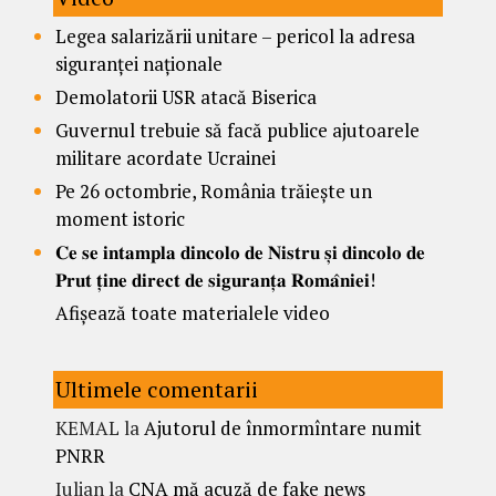
Legea salarizării unitare – pericol la adresa
siguranței naționale
Demolatorii USR atacă Biserica
Guvernul trebuie să facă publice ajutoarele
militare acordate Ucrainei
Pe 26 octombrie, România trăiește un
moment istoric
𝐂𝐞 𝐬𝐞 𝐢𝐧𝐭𝐚𝐦𝐩𝐥𝐚 𝐝𝐢𝐧𝐜𝐨𝐥𝐨 𝐝𝐞 𝐍𝐢𝐬𝐭𝐫𝐮 𝐬̦𝐢 𝐝𝐢𝐧𝐜𝐨𝐥𝐨 𝐝𝐞
𝐏𝐫𝐮𝐭 𝐭̦𝐢𝐧𝐞 𝐝𝐢𝐫𝐞𝐜𝐭 𝐝𝐞 𝐬𝐢𝐠𝐮𝐫𝐚𝐧𝐭̦𝐚 𝐑𝐨𝐦𝐚̂𝐧𝐢𝐞𝐢!
Afișează toate materialele video
Ultimele comentarii
KEMAL
la
Ajutorul de înmormîntare numit
PNRR
Iulian
la
CNA mă acuză de fake news