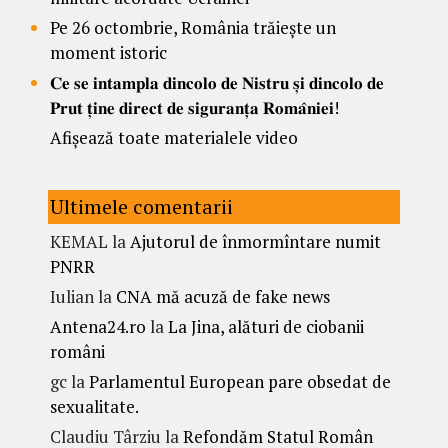
Pe 26 octombrie, România trăiește un
moment istoric
𝐂𝐞 𝐬𝐞 𝐢𝐧𝐭𝐚𝐦𝐩𝐥𝐚 𝐝𝐢𝐧𝐜𝐨𝐥𝐨 𝐝𝐞 𝐍𝐢𝐬𝐭𝐫𝐮 𝐬̦𝐢 𝐝𝐢𝐧𝐜𝐨𝐥𝐨 𝐝𝐞
𝐏𝐫𝐮𝐭 𝐭̦𝐢𝐧𝐞 𝐝𝐢𝐫𝐞𝐜𝐭 𝐝𝐞 𝐬𝐢𝐠𝐮𝐫𝐚𝐧𝐭̦𝐚 𝐑𝐨𝐦𝐚̂𝐧𝐢𝐞𝐢!
Afișează toate materialele video
Ultimele comentarii
KEMAL
la
Ajutorul de înmormîntare numit
PNRR
Iulian
la
CNA mă acuză de fake news
Antena24.ro
la
La Jina, alături de ciobanii
români
gc
la
Parlamentul European pare obsedat de
sexualitate.
Claudiu Târziu
la
Refondăm Statul Român