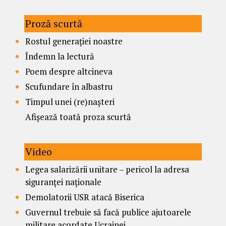
Proză scurtă
Rostul generației noastre
Îndemn la lectură
Poem despre altcineva
Scufundare în albastru
Timpul unei (re)nașteri
Afișează toată proza scurtă
Video
Legea salarizării unitare – pericol la adresa
siguranței naționale
Demolatorii USR atacă Biserica
Guvernul trebuie să facă publice ajutoarele
militare acordate Ucrainei