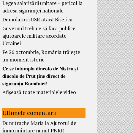
Legea salarizării unitare – pericol la
adresa siguranței naționale
Demolatorii USR atacă Biserica
Guvernul trebuie să facă publice
ajutoarele militare acordate
Ucrainei
Pe 26 octombrie, România trăiește
un moment istoric
𝐂𝐞 𝐬𝐞 𝐢𝐧𝐭𝐚𝐦𝐩𝐥𝐚 𝐝𝐢𝐧𝐜𝐨𝐥𝐨 𝐝𝐞 𝐍𝐢𝐬𝐭𝐫𝐮 𝐬̦𝐢
𝐝𝐢𝐧𝐜𝐨𝐥𝐨 𝐝𝐞 𝐏𝐫𝐮𝐭 𝐭̦𝐢𝐧𝐞 𝐝𝐢𝐫𝐞𝐜𝐭 𝐝𝐞
𝐬𝐢𝐠𝐮𝐫𝐚𝐧𝐭̦𝐚 𝐑𝐨𝐦𝐚̂𝐧𝐢𝐞𝐢!
Afișează toate materialele video
Ultimele comentarii
Dumitrache Maria
la
Ajutorul de
înmormîntare numit PNRR