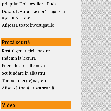
prințului Hohenzollern Duda
Dosarul „Aurul dacilor” a ajuns la
ușa lui Nastase
Afișează toate investigațiile
Proză scurtă
Rostul generației noastre
Îndemn la lectură
Poem despre altcineva
Scufundare în albastru
Timpul unei (re)nașteri
Afișează toată proza scurtă
Video