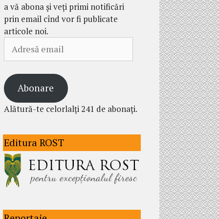
a vă abona și veți primi notificări
prin email cînd vor fi publicate
articole noi.
Adresă
email
Abonare
Alătură-te celorlalți 241 de abonați.
Editura ROST
Reportaje