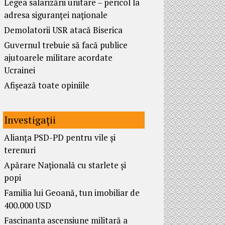
Legea salarizării unitare – pericol la
adresa siguranței naționale
Demolatorii USR atacă Biserica
Guvernul trebuie să facă publice
ajutoarele militare acordate
Ucrainei
Afișează toate opiniile
Investigații
Alianța PSD-PD pentru vile și
terenuri
Apărare Națională cu starlete și
popi
Familia lui Geoană, tun imobiliar de
400.000 USD
Fascinanta ascensiune militară a