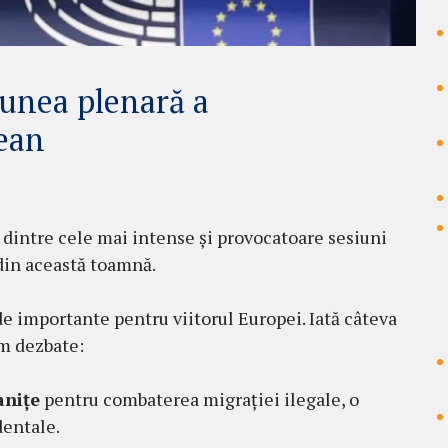
iunea plenară a
ean
 dintre cele mai intense și provocatoare sesiuni
din această toamnă.
 de importante pentru viitorul Europei. Iată câteva
om dezbate:
anițe
pentru combaterea migrației ilegale, o
dentale.