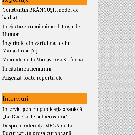
Constantin BRÂNCUȘI, model de
bărbat
În căutarea unui miracol: Roșu de
Humor
Îngerițele din vârful muntelui.
Mănăstirea Țeț
Minunile de la Mânăstirea Strâmba
În căutarea nemuririi
Afișează toate reportajele
Interviuri
Interviu pentru publicația spaniolă
„La Gaceta de la Iberosfera”
Despre conferința MEGA de la
București, în presa europeană