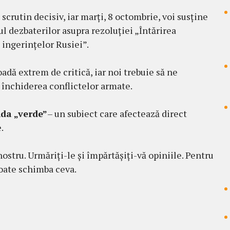
scrutin decisiv, iar marți, 8 octombrie, voi susține
l dezbaterilor asupra rezoluției „Întărirea
 ingerințelor Rusiei”.
adă extrem de critică, iar noi trebuie să ne
n închiderea conflictelor armate.
nda „verde”
– un subiect care afectează direct
.
ostru. Urmăriți-le și împărtășiți-vă opiniile. Pentru
poate schimba ceva.