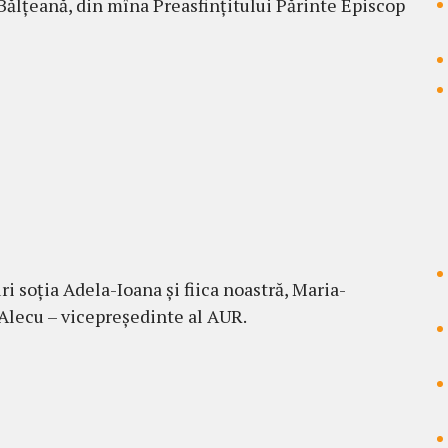
Bălțeană, din mîna Preasfințitului Părinte Episcop
uri soția Adela-Ioana și fiica noastră, Maria-
Alecu – vicepreședinte al AUR.