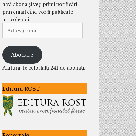
a vă abona și veți primi notificări
prin email cînd vor fi publicate
articole noi.
Adresă
email
Abonare
Alătură-te celorlalți 241 de abonați.
Editura ROST
Reportaje