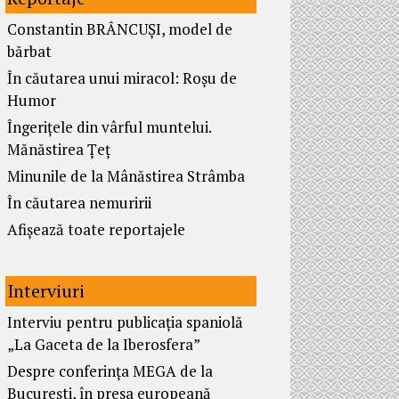
Constantin BRÂNCUȘI, model de
bărbat
În căutarea unui miracol: Roșu de
Humor
Îngerițele din vârful muntelui.
Mănăstirea Țeț
Minunile de la Mânăstirea Strâmba
În căutarea nemuririi
Afișează toate reportajele
Interviuri
Interviu pentru publicația spaniolă
„La Gaceta de la Iberosfera”
Despre conferința MEGA de la
București, în presa europeană