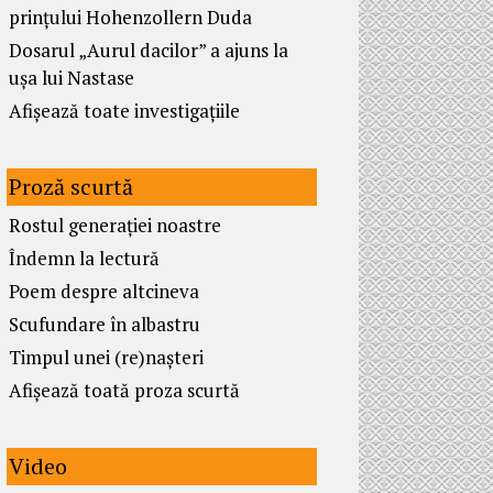
prințului Hohenzollern Duda
Dosarul „Aurul dacilor” a ajuns la
ușa lui Nastase
Afișează toate investigațiile
Proză scurtă
Rostul generației noastre
Îndemn la lectură
Poem despre altcineva
Scufundare în albastru
Timpul unei (re)nașteri
Afișează toată proza scurtă
Video