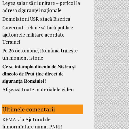
Legea salarizării unitare – pericol la
adresa siguranței naționale
Demolatorii USR atacă Biserica
Guvernul trebuie să facă publice
ajutoarele militare acordate
Ucrainei
Pe 26 octombrie, România trăiește
un moment istoric
𝐂𝐞 𝐬𝐞 𝐢𝐧𝐭𝐚𝐦𝐩𝐥𝐚 𝐝𝐢𝐧𝐜𝐨𝐥𝐨 𝐝𝐞 𝐍𝐢𝐬𝐭𝐫𝐮 𝐬̦𝐢
𝐝𝐢𝐧𝐜𝐨𝐥𝐨 𝐝𝐞 𝐏𝐫𝐮𝐭 𝐭̦𝐢𝐧𝐞 𝐝𝐢𝐫𝐞𝐜𝐭 𝐝𝐞
𝐬𝐢𝐠𝐮𝐫𝐚𝐧𝐭̦𝐚 𝐑𝐨𝐦𝐚̂𝐧𝐢𝐞𝐢!
Afișează toate materialele video
Ultimele comentarii
KEMAL
la
Ajutorul de
înmormîntare numit PNRR