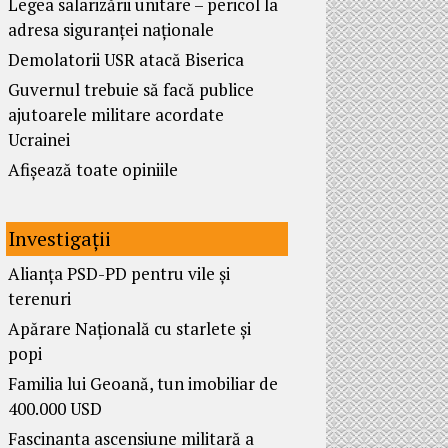
Legea salarizării unitare – pericol la
adresa siguranței naționale
Demolatorii USR atacă Biserica
Guvernul trebuie să facă publice
ajutoarele militare acordate
Ucrainei
Afișează toate opiniile
Investigații
Alianța PSD-PD pentru vile și
terenuri
Apărare Națională cu starlete și
popi
Familia lui Geoană, tun imobiliar de
400.000 USD
Fascinanta ascensiune militară a