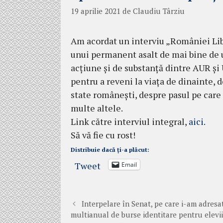
19 aprilie 2021
de
Claudiu Târziu
Am acordat un interviu „României Libe
unui permanent asalt de mai bine de u
acțiune și de substanță dintre AUR și
pentru a reveni la viața de dinainte, d
state românești, despre pasul pe care l
multe altele.
Link către interviul integral,
aici.
Să vă fie cu rost!
Distribuie dacă ți-a plăcut:
Tweet
Email
Interpelare în Senat, pe care i-am adres
multianual de burse identitare pentru elevi