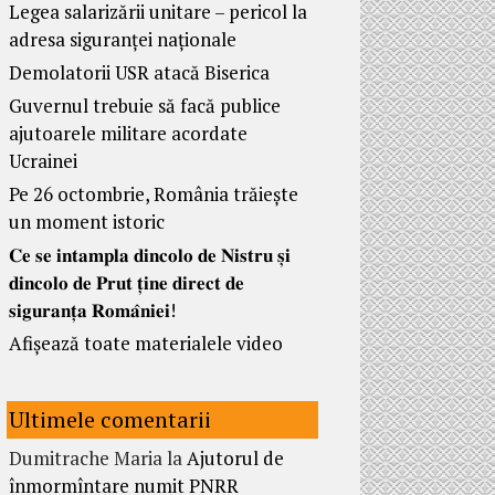
Legea salarizării unitare – pericol la
adresa siguranței naționale
Demolatorii USR atacă Biserica
Guvernul trebuie să facă publice
ajutoarele militare acordate
Ucrainei
Pe 26 octombrie, România trăiește
un moment istoric
𝐂𝐞 𝐬𝐞 𝐢𝐧𝐭𝐚𝐦𝐩𝐥𝐚 𝐝𝐢𝐧𝐜𝐨𝐥𝐨 𝐝𝐞 𝐍𝐢𝐬𝐭𝐫𝐮 𝐬̦𝐢
𝐝𝐢𝐧𝐜𝐨𝐥𝐨 𝐝𝐞 𝐏𝐫𝐮𝐭 𝐭̦𝐢𝐧𝐞 𝐝𝐢𝐫𝐞𝐜𝐭 𝐝𝐞
𝐬𝐢𝐠𝐮𝐫𝐚𝐧𝐭̦𝐚 𝐑𝐨𝐦𝐚̂𝐧𝐢𝐞𝐢!
Afișează toate materialele video
Ultimele comentarii
Dumitrache Maria
la
Ajutorul de
înmormîntare numit PNRR