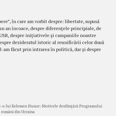
re”, în care am vorbit despre: libertate, supusă
n an încoace, despre diferențele principiale, de
 USR, despre inițiativele și campaniile noastre
espre dezideratul istoric al reunificării celor două
-am făcut prin intrarea în politică, dar și despre
at-o lui Kelemen Hunor: Motivele desființării Programului
i români din Ucraina