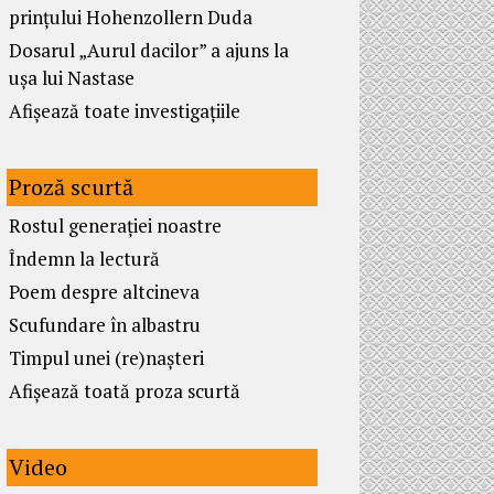
prințului Hohenzollern Duda
Dosarul „Aurul dacilor” a ajuns la
ușa lui Nastase
Afișează toate investigațiile
Proză scurtă
Rostul generației noastre
Îndemn la lectură
Poem despre altcineva
Scufundare în albastru
Timpul unei (re)nașteri
Afișează toată proza scurtă
Video