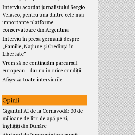
Interviu acordat jurnalistului Sergio
Velasco, pentru una dintre cele mai
importante platforme
conservatoare din Argentina
Interviu în presa germană despre
„Familie, Națiune și Credință în
Libertate”
Vrem să ne continuăm parcursul
european – dar nu în orice condiții
Afișează toate interviurile
Opinii
Gigantul AI de la Cernavodă: 30 de
milioane de litri de apă pe zi,
înghițiți din Dunăre
Ajutorul de înmormîntare numit