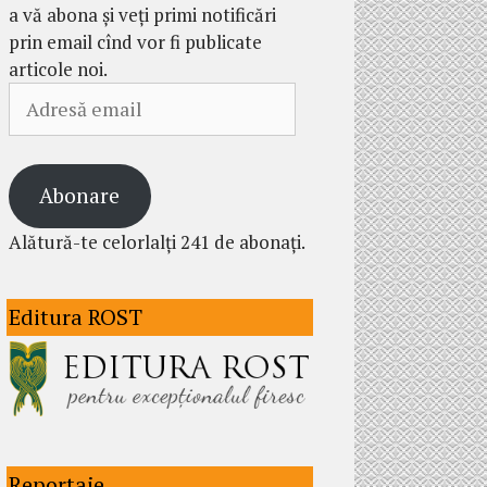
a vă abona și veți primi notificări
prin email cînd vor fi publicate
articole noi.
Adresă
email
Abonare
Alătură-te celorlalți 241 de abonați.
Editura ROST
Reportaje