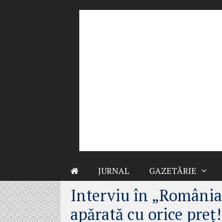
Sari
la
conținut
JURNAL
GAZETĂRIE
Interviu în „România 
apărată cu orice preţ!