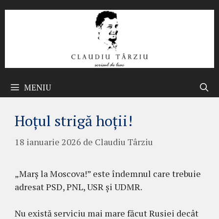
Sari
la
conținut
MENIU
Hoțul strigă hoții!
18 ianuarie 2026
de
Claudiu Târziu
„Marș la Moscova!” este îndemnul care trebuie
adresat PSD, PNL, USR și UDMR.
Nu există serviciu mai mare făcut Rusiei decât