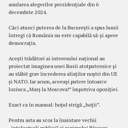
anularea alegerilor prezidențiale din 6
decembrie 2024.
Căci atunci puterea de la București a spus lumii
întregi că România nu este capabilă să-și apere
democrația.
Acești trădători ai interesului național au
proiectat imaginea unei Rusii atotputernice și
au slăbit grav încrederea aliaților noștri din UE
și NATO. Iar acum, aceeași putere întoarce
lozinca „Marș la Moscova!” împotriva opoziției.
Exact ca în manual: hoțul strigă „hoții”.
Pentru asta au scos la înaintare vechii
„intelectuali publici” ai regimului Băsescu,