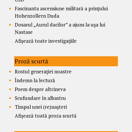
Fascinanta ascensiune militară a prințului
Hohenzollern Duda
Dosarul „Aurul dacilor” a ajuns la ușa lui
Nastase
Afișează toate investigațiile
Proză scurtă
Rostul generației noastre
Îndemn la lectură
Poem despre altcineva
Scufundare în albastru
Timpul unei (re)nașteri
Afișează toată proza scurtă