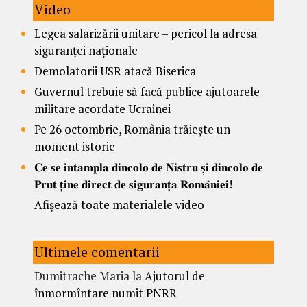
Video
Legea salarizării unitare – pericol la adresa
siguranței naționale
Demolatorii USR atacă Biserica
Guvernul trebuie să facă publice ajutoarele
militare acordate Ucrainei
Pe 26 octombrie, România trăiește un
moment istoric
𝐂𝐞 𝐬𝐞 𝐢𝐧𝐭𝐚𝐦𝐩𝐥𝐚 𝐝𝐢𝐧𝐜𝐨𝐥𝐨 𝐝𝐞 𝐍𝐢𝐬𝐭𝐫𝐮 𝐬̦𝐢 𝐝𝐢𝐧𝐜𝐨𝐥𝐨 𝐝𝐞
𝐏𝐫𝐮𝐭 𝐭̦𝐢𝐧𝐞 𝐝𝐢𝐫𝐞𝐜𝐭 𝐝𝐞 𝐬𝐢𝐠𝐮𝐫𝐚𝐧𝐭̦𝐚 𝐑𝐨𝐦𝐚̂𝐧𝐢𝐞𝐢!
Afișează toate materialele video
Ultimele comentarii
Dumitrache Maria
la
Ajutorul de
înmormîntare numit PNRR