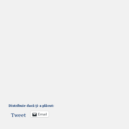
Distribuie dacă ți-a plăcut:
Tweet
Email