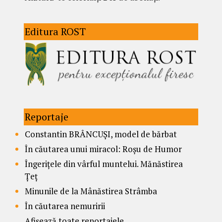
Editura ROST
Reportaje
Constantin BRÂNCUȘI, model de bărbat
În căutarea unui miracol: Roșu de Humor
Îngerițele din vârful muntelui. Mănăstirea
Țeț
Minunile de la Mânăstirea Strâmba
În căutarea nemuririi
Afișează toate reportajele