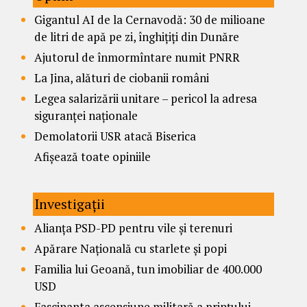
Gigantul AI de la Cernavodă: 30 de milioane
de litri de apă pe zi, înghițiți din Dunăre
Ajutorul de înmormîntare numit PNRR
La Jina, alături de ciobanii români
Legea salarizării unitare – pericol la adresa
siguranței naționale
Demolatorii USR atacă Biserica
Afișează toate opiniile
Investigații
Alianța PSD-PD pentru vile și terenuri
Apărare Națională cu starlete și popi
Familia lui Geoană, tun imobiliar de 400.000
USD
Fascinanta ascensiune militară a prințului