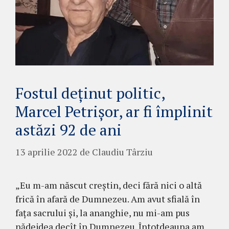
Fostul deținut politic,
Marcel Petrișor, ar fi împlinit
astăzi 92 de ani
13 aprilie 2022
de
Claudiu Târziu
„Eu m-am născut creștin, deci fără nici o altă
frică în afară de Dumnezeu. Am avut sfială în
fața sacrului și, la ananghie, nu mi-am pus
nădejdea decît în Dumnezeu. Întotdeauna am