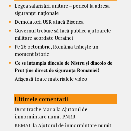
Legea salarizării unitare – pericol la adresa
siguranței naționale
Demolatorii USR atacă Biserica
Guvernul trebuie să facă publice ajutoarele
militare acordate Ucrainei
Pe 26 octombrie, România trăiește un
moment istoric
𝐂𝐞 𝐬𝐞 𝐢𝐧𝐭𝐚𝐦𝐩𝐥𝐚 𝐝𝐢𝐧𝐜𝐨𝐥𝐨 𝐝𝐞 𝐍𝐢𝐬𝐭𝐫𝐮 𝐬̦𝐢 𝐝𝐢𝐧𝐜𝐨𝐥𝐨 𝐝𝐞
𝐏𝐫𝐮𝐭 𝐭̦𝐢𝐧𝐞 𝐝𝐢𝐫𝐞𝐜𝐭 𝐝𝐞 𝐬𝐢𝐠𝐮𝐫𝐚𝐧𝐭̦𝐚 𝐑𝐨𝐦𝐚̂𝐧𝐢𝐞𝐢!
Afișează toate materialele video
Ultimele comentarii
Dumitrache Maria
la
Ajutorul de
înmormîntare numit PNRR
KEMAL
la
Ajutorul de înmormîntare numit