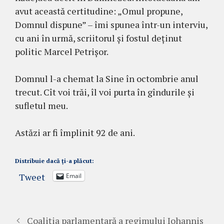
avut această certitudine: „Omul propune,
Domnul dispune” – îmi spunea într-un interviu,
cu ani în urmă, scriitorul și fostul deținut
politic Marcel Petrișor.
Domnul l-a chemat la Sine în octombrie anul
trecut. Cît voi trăi, îl voi purta în gîndurile și
sufletul meu.
Astăzi ar fi împlinit 92 de ani.
Distribuie dacă ți-a plăcut:
Tweet
Email
Coaliția parlamentară a regimului Iohannis