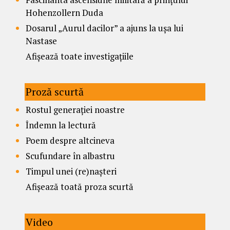
Hohenzollern Duda
Dosarul „Aurul dacilor” a ajuns la ușa lui
Nastase
Afișează toate investigațiile
Proză scurtă
Rostul generației noastre
Îndemn la lectură
Poem despre altcineva
Scufundare în albastru
Timpul unei (re)nașteri
Afișează toată proza scurtă
Video