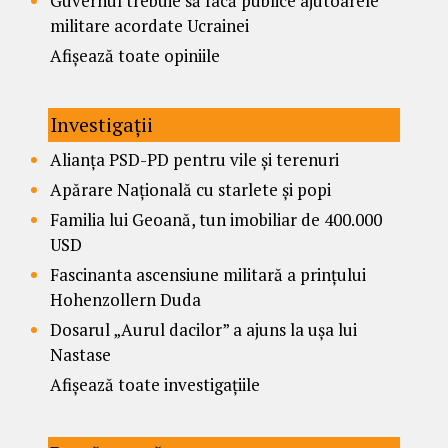
Guvernul trebuie să facă publice ajutoarele
militare acordate Ucrainei
Afișează toate opiniile
Investigații
Alianța PSD-PD pentru vile și terenuri
Apărare Națională cu starlete și popi
Familia lui Geoană, tun imobiliar de 400.000
USD
Fascinanta ascensiune militară a prințului
Hohenzollern Duda
Dosarul „Aurul dacilor” a ajuns la ușa lui
Nastase
Afișează toate investigațiile