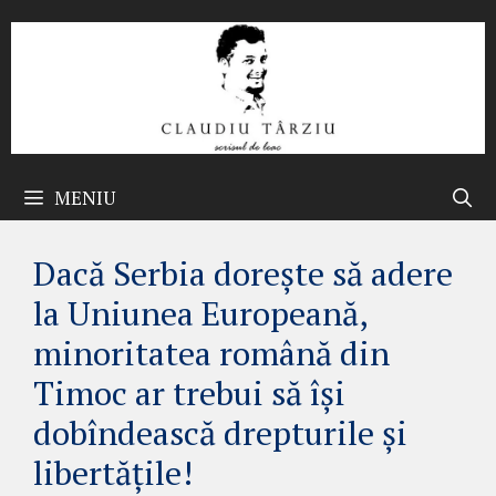
Sari
la
conținut
MENIU
Dacă Serbia dorește să adere
la Uniunea Europeană,
minoritatea română din
Timoc ar trebui să își
dobîndească drepturile și
libertățile!