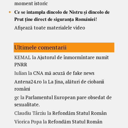
moment istoric
𝐂𝐞 𝐬𝐞 𝐢𝐧𝐭𝐚𝐦𝐩𝐥𝐚 𝐝𝐢𝐧𝐜𝐨𝐥𝐨 𝐝𝐞 𝐍𝐢𝐬𝐭𝐫𝐮 𝐬̦𝐢 𝐝𝐢𝐧𝐜𝐨𝐥𝐨 𝐝𝐞
𝐏𝐫𝐮𝐭 𝐭̦𝐢𝐧𝐞 𝐝𝐢𝐫𝐞𝐜𝐭 𝐝𝐞 𝐬𝐢𝐠𝐮𝐫𝐚𝐧𝐭̦𝐚 𝐑𝐨𝐦𝐚̂𝐧𝐢𝐞𝐢!
Afișează toate materialele video
Ultimele comentarii
KEMAL
la
Ajutorul de înmormîntare numit
PNRR
Iulian
la
CNA mă acuză de fake news
Antena24.ro
la
La Jina, alături de ciobanii
români
gc
la
Parlamentul European pare obsedat de
sexualitate.
Claudiu Târziu
la
Refondăm Statul Român
Viorica Popa
la
Refondăm Statul Român