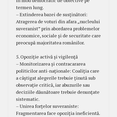
in mod democratic de obiective pe
termen lung.
– Extinderea bazei de susținători:
Atragerea de voturi din afara „nucleului
suveranist” prin abordarea problemelor
economice, sociale și de securitate care
preocupă majoritatea românilor.
5. Opoziție activă și vigilență
– Monitorizarea și contracararea
politicilor anti-naționale: Coaliția care
a câștigat alegerile trebuie ținută sub
observație critică, iar abuzurile sau
deciziile dăunătoare trebuie denunțate
sistematic.
– Unirea forțelor suveraniste:
Fragmentarea face opoziția ineficientă.