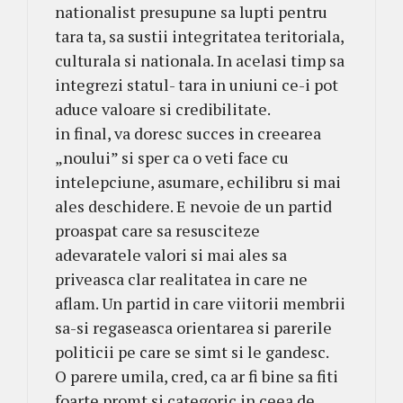
nationalist presupune sa lupti pentru
tara ta, sa sustii integritatea teritoriala,
culturala si nationala. In acelasi timp sa
integrezi statul- tara in uniuni ce-i pot
aduce valoare si credibilitate.
in final, va doresc succes in creearea
„noului” si sper ca o veti face cu
intelepciune, asumare, echilibru si mai
ales deschidere. E nevoie de un partid
proaspat care sa resusciteze
adevaratele valori si mai ales sa
priveasca clar realitatea in care ne
aflam. Un partid in care viitorii membrii
sa-si regaseasca orientarea si parerile
politicii pe care se simt si le gandesc.
O parere umila, cred, ca ar fi bine sa fiti
foarte promt si categoric in ceea de