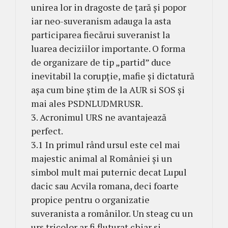
unirea lor in dragoste de țară și popor
iar neo-suveranism adauga la asta
participarea fiecărui suveranist la
luarea deciziilor importante. O forma
de organizare de tip „partid” duce
inevitabil la corupție, mafie și dictatură
așa cum bine știm de la AUR si SOS și
mai ales PSDNLUDMRUSR.
3. Acronimul URS ne avantajează
perfect.
3.1 In primul rând ursul este cel mai
majestic animal al României și un
simbol mult mai puternic decat Lupul
dacic sau Acvila romana, deci foarte
propice pentru o organizatie
suveranista a românilor. Un steag cu un
urs tricolor ar fi fluturat chiar si