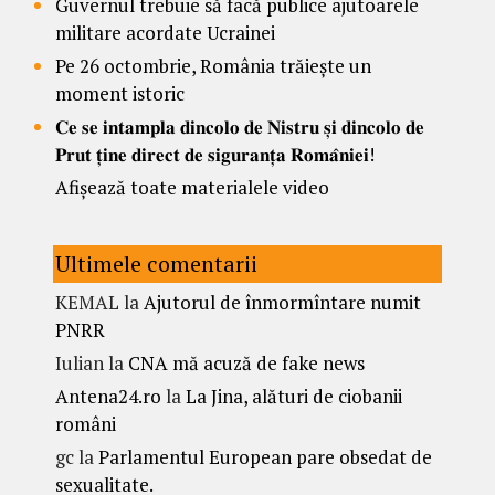
Guvernul trebuie să facă publice ajutoarele
militare acordate Ucrainei
Pe 26 octombrie, România trăiește un
moment istoric
𝐂𝐞 𝐬𝐞 𝐢𝐧𝐭𝐚𝐦𝐩𝐥𝐚 𝐝𝐢𝐧𝐜𝐨𝐥𝐨 𝐝𝐞 𝐍𝐢𝐬𝐭𝐫𝐮 𝐬̦𝐢 𝐝𝐢𝐧𝐜𝐨𝐥𝐨 𝐝𝐞
𝐏𝐫𝐮𝐭 𝐭̦𝐢𝐧𝐞 𝐝𝐢𝐫𝐞𝐜𝐭 𝐝𝐞 𝐬𝐢𝐠𝐮𝐫𝐚𝐧𝐭̦𝐚 𝐑𝐨𝐦𝐚̂𝐧𝐢𝐞𝐢!
Afișează toate materialele video
Ultimele comentarii
KEMAL
la
Ajutorul de înmormîntare numit
PNRR
Iulian
la
CNA mă acuză de fake news
Antena24.ro
la
La Jina, alături de ciobanii
români
gc
la
Parlamentul European pare obsedat de
sexualitate.