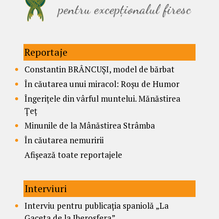
Reportaje
Constantin BRÂNCUȘI, model de bărbat
În căutarea unui miracol: Roșu de Humor
Îngerițele din vârful muntelui. Mănăstirea
Țeț
Minunile de la Mânăstirea Strâmba
În căutarea nemuririi
Afișează toate reportajele
Interviuri
Interviu pentru publicația spaniolă „La
Gaceta de la Iberosfera”