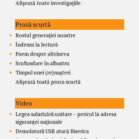
Afișează toate investigațiile
Proză scurtă
Rostul generației noastre
Îndemn la lectură
Poem despre altcineva
Scufundare în albastru
Timpul unei (re)nașteri
Afișează toată proza scurtă
Video
Legea salarizării unitare – pericol la adresa
siguranței naționale
Demolatorii USR atacă Biserica