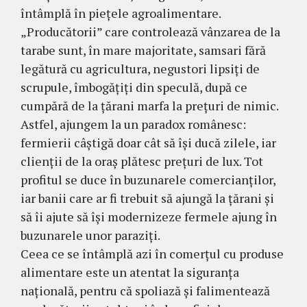
întâmplă în piețele agroalimentare.
„Producătorii” care controlează vânzarea de la
tarabe sunt, în mare majoritate, samsari fără
legătură cu agricultura, negustori lipsiți de
scrupule, îmbogățiți din speculă, după ce
cumpără de la țărani marfa la prețuri de nimic.
Astfel, ajungem la un paradox românesc:
fermierii câștigă doar cât să își ducă zilele, iar
clienții de la oraș plătesc prețuri de lux. Tot
profitul se duce în buzunarele comercianților,
iar banii care ar fi trebuit să ajungă la țărani și
să îi ajute să își modernizeze fermele ajung în
buzunarele unor paraziți.
Ceea ce se întâmplă azi în comerțul cu produse
alimentare este un atentat la siguranța
națională, pentru că spoliază și falimentează