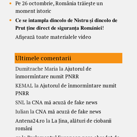
Pe 26 octombrie, România trăiește un
moment istoric
𝐂𝐞 𝐬𝐞 𝐢𝐧𝐭𝐚𝐦𝐩𝐥𝐚 𝐝𝐢𝐧𝐜𝐨𝐥𝐨 𝐝𝐞 𝐍𝐢𝐬𝐭𝐫𝐮 𝐬̦𝐢 𝐝𝐢𝐧𝐜𝐨𝐥𝐨 𝐝𝐞
𝐏𝐫𝐮𝐭 𝐭̦𝐢𝐧𝐞 𝐝𝐢𝐫𝐞𝐜𝐭 𝐝𝐞 𝐬𝐢𝐠𝐮𝐫𝐚𝐧𝐭̦𝐚 𝐑𝐨𝐦𝐚̂𝐧𝐢𝐞𝐢!
Afișează toate materialele video
Ultimele comentarii
Dumitrache Maria
la
Ajutorul de
înmormîntare numit PNRR
KEMAL
la
Ajutorul de înmormîntare numit
PNRR
SNL
la
CNA mă acuză de fake news
Iulian
la
CNA mă acuză de fake news
Antena24.ro
la
La Jina, alături de ciobanii
români