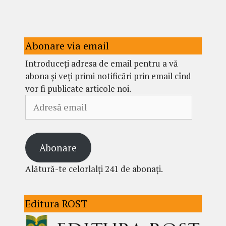
Abonare via email
Introduceți adresa de email pentru a vă
abona și veți primi notificări prin email cînd
vor fi publicate articole noi.
Adresă
email
Abonare
Alătură-te celorlalți 241 de abonați.
Editura ROST