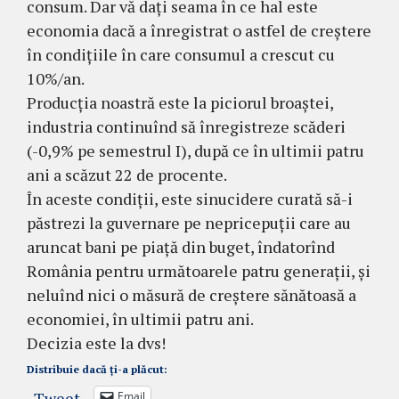
consum. Dar vă dați seama în ce hal este
economia dacă a înregistrat o astfel de creștere
în condițiile în care consumul a crescut cu
10%/an.
Producția noastră este la piciorul broaștei,
industria continuînd să înregistreze scăderi
(-0,9% pe semestrul I), după ce în ultimii patru
ani a scăzut 22 de procente.
În aceste condiții, este sinucidere curată să-i
păstrezi la guvernare pe nepricepuții care au
aruncat bani pe piață din buget, îndatorînd
România pentru următoarele patru generații, și
neluînd nici o măsură de creștere sănătoasă a
economiei, în ultimii patru ani.
Decizia este la dvs!
Distribuie dacă ți-a plăcut:
Tweet
Email