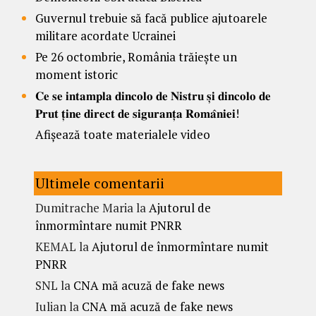
Guvernul trebuie să facă publice ajutoarele
militare acordate Ucrainei
Pe 26 octombrie, România trăiește un
moment istoric
𝐂𝐞 𝐬𝐞 𝐢𝐧𝐭𝐚𝐦𝐩𝐥𝐚 𝐝𝐢𝐧𝐜𝐨𝐥𝐨 𝐝𝐞 𝐍𝐢𝐬𝐭𝐫𝐮 𝐬̦𝐢 𝐝𝐢𝐧𝐜𝐨𝐥𝐨 𝐝𝐞
𝐏𝐫𝐮𝐭 𝐭̦𝐢𝐧𝐞 𝐝𝐢𝐫𝐞𝐜𝐭 𝐝𝐞 𝐬𝐢𝐠𝐮𝐫𝐚𝐧𝐭̦𝐚 𝐑𝐨𝐦𝐚̂𝐧𝐢𝐞𝐢!
Afișează toate materialele video
Ultimele comentarii
Dumitrache Maria
la
Ajutorul de
înmormîntare numit PNRR
KEMAL
la
Ajutorul de înmormîntare numit
PNRR
SNL
la
CNA mă acuză de fake news
Iulian
la
CNA mă acuză de fake news