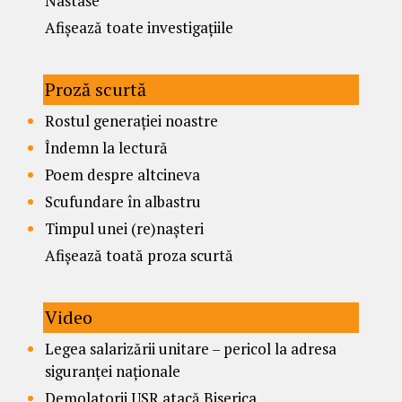
Nastase
Afișează toate investigațiile
Proză scurtă
Rostul generației noastre
Îndemn la lectură
Poem despre altcineva
Scufundare în albastru
Timpul unei (re)nașteri
Afișează toată proza scurtă
Video
Legea salarizării unitare – pericol la adresa
siguranței naționale
Demolatorii USR atacă Biserica