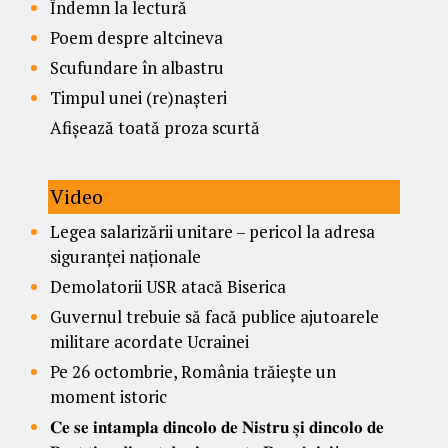
Îndemn la lectură
Poem despre altcineva
Scufundare în albastru
Timpul unei (re)nașteri
Afișează toată proza scurtă
Video
Legea salarizării unitare – pericol la adresa
siguranței naționale
Demolatorii USR atacă Biserica
Guvernul trebuie să facă publice ajutoarele
militare acordate Ucrainei
Pe 26 octombrie, România trăiește un
moment istoric
𝐂𝐞 𝐬𝐞 𝐢𝐧𝐭𝐚𝐦𝐩𝐥𝐚 𝐝𝐢𝐧𝐜𝐨𝐥𝐨 𝐝𝐞 𝐍𝐢𝐬𝐭𝐫𝐮 𝐬̦𝐢 𝐝𝐢𝐧𝐜𝐨𝐥𝐨 𝐝𝐞