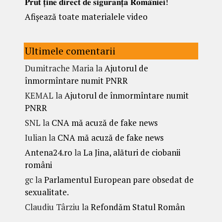
𝐏𝐫𝐮𝐭 𝐭̦𝐢𝐧𝐞 𝐝𝐢𝐫𝐞𝐜𝐭 𝐝𝐞 𝐬𝐢𝐠𝐮𝐫𝐚𝐧𝐭̦𝐚 𝐑𝐨𝐦𝐚̂𝐧𝐢𝐞𝐢!
Afișează toate materialele video
Ultimele comentarii
Dumitrache Maria
la
Ajutorul de
înmormîntare numit PNRR
KEMAL
la
Ajutorul de înmormîntare numit
PNRR
SNL
la
CNA mă acuză de fake news
Iulian
la
CNA mă acuză de fake news
Antena24.ro
la
La Jina, alături de ciobanii
români
gc
la
Parlamentul European pare obsedat de
sexualitate.
Claudiu Târziu
la
Refondăm Statul Român