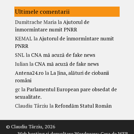
Ultimele comentarii
Dumitrache Maria
la
Ajutorul de
înmormîntare numit PNRR
KEMAL
la
Ajutorul de înmormîntare numit
PNRR
SNL
la
CNA mă acuză de fake news
Iulian
la
CNA mă acuză de fake news
Antena24.ro
la
La Jina, alături de ciobanii
români
gc
la
Parlamentul European pare obsedat de
sexualitate.
Claudiu Târziu
la
Refondăm Statul Român
© Claudiu Târziu, 2026
Web hosting şi dezvoltare Wordpress:
Casa de WEB