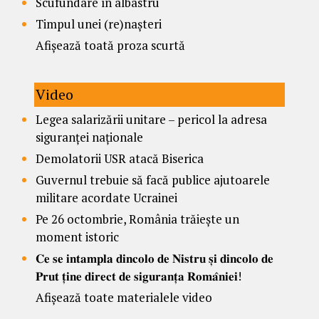
Scufundare în albastru
Timpul unei (re)nașteri
Afișează toată proza scurtă
Video
Legea salarizării unitare – pericol la adresa
siguranței naționale
Demolatorii USR atacă Biserica
Guvernul trebuie să facă publice ajutoarele
militare acordate Ucrainei
Pe 26 octombrie, România trăiește un
moment istoric
𝐂𝐞 𝐬𝐞 𝐢𝐧𝐭𝐚𝐦𝐩𝐥𝐚 𝐝𝐢𝐧𝐜𝐨𝐥𝐨 𝐝𝐞 𝐍𝐢𝐬𝐭𝐫𝐮 𝐬̦𝐢 𝐝𝐢𝐧𝐜𝐨𝐥𝐨 𝐝𝐞
𝐏𝐫𝐮𝐭 𝐭̦𝐢𝐧𝐞 𝐝𝐢𝐫𝐞𝐜𝐭 𝐝𝐞 𝐬𝐢𝐠𝐮𝐫𝐚𝐧𝐭̦𝐚 𝐑𝐨𝐦𝐚̂𝐧𝐢𝐞𝐢!
Afișează toate materialele video