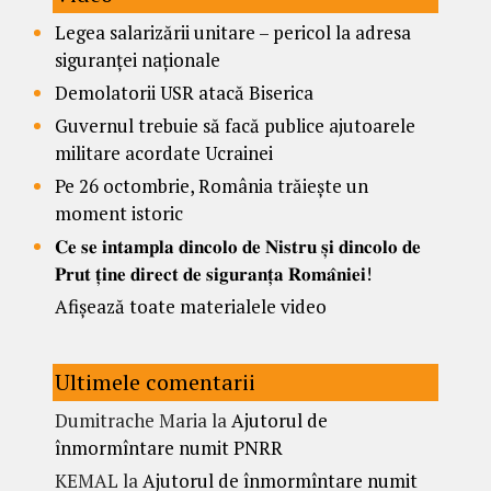
Legea salarizării unitare – pericol la adresa
siguranței naționale
Demolatorii USR atacă Biserica
Guvernul trebuie să facă publice ajutoarele
militare acordate Ucrainei
Pe 26 octombrie, România trăiește un
moment istoric
𝐂𝐞 𝐬𝐞 𝐢𝐧𝐭𝐚𝐦𝐩𝐥𝐚 𝐝𝐢𝐧𝐜𝐨𝐥𝐨 𝐝𝐞 𝐍𝐢𝐬𝐭𝐫𝐮 𝐬̦𝐢 𝐝𝐢𝐧𝐜𝐨𝐥𝐨 𝐝𝐞
𝐏𝐫𝐮𝐭 𝐭̦𝐢𝐧𝐞 𝐝𝐢𝐫𝐞𝐜𝐭 𝐝𝐞 𝐬𝐢𝐠𝐮𝐫𝐚𝐧𝐭̦𝐚 𝐑𝐨𝐦𝐚̂𝐧𝐢𝐞𝐢!
Afișează toate materialele video
Ultimele comentarii
Dumitrache Maria
la
Ajutorul de
înmormîntare numit PNRR
KEMAL
la
Ajutorul de înmormîntare numit