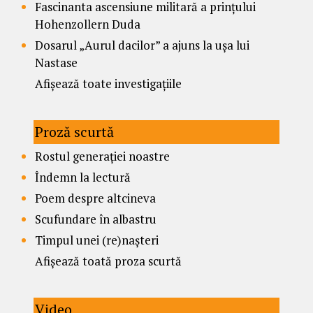
Fascinanta ascensiune militară a prințului
Hohenzollern Duda
Dosarul „Aurul dacilor” a ajuns la ușa lui
Nastase
Afișează toate investigațiile
Proză scurtă
Rostul generației noastre
Îndemn la lectură
Poem despre altcineva
Scufundare în albastru
Timpul unei (re)nașteri
Afișează toată proza scurtă
Video