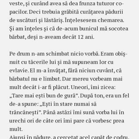
veste, şi curând avea să dea frunza tuturor co­
pacilor. Deci trebuia grăbită curăţarea pă­durii
de uscături şi lăstăriş. Înţelesesem che­marea.
Şi am înţeles şi că de-acum bunicul mă socotea
bărbat, deşi n-aveam decât 12 ani.
Pe drum n-am schimbat nicio vorbă. Eram obiş­
nu­it cu tăcerile lui şi mă supuneam lor cu
evlavie. El m-a învăţat, fără niciun cuvânt, că
bărbatul nu e lim­but. Dar mereu vorbeam mai
mult decât i-ar fi plă­cut. Uneori, îmi zicea:
„Tare mai eşti bun de gură”. După ton, era un fel
de-a spune: „Eşti în stare numai să
trăncăneşti”. Până astăzi îmi sună vorba lui în
urechi ori de câte ori îmi pare că vorbesc prea
mult.
Ajunşi în pădure, a cercetat acel capăt de codru,