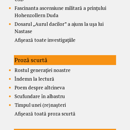
Fascinanta ascensiune militară a prințului
Hohenzollern Duda
Dosarul „Aurul dacilor” a ajuns la ușa lui
Nastase
Afișează toate investigațiile
Proză scurtă
Rostul generației noastre
Îndemn la lectură
Poem despre altcineva
Scufundare în albastru
Timpul unei (re)nașteri
Afișează toată proza scurtă