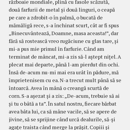
răz­boaie mon­dia­le, plină cu fa­sole scăzută,
două farfurii de metal şi două lin­guri, o cea­pă
pe care a zdrobit-o în pal­mă, o bu­ca­tă de
mămăligă rece, s-a în­chinat scurt, cât ar fi spus
„Binecuvântează, Doam­ne, masa aceasta!”, dar
fără să rostească vreo ru­găciune cu glas tare, şi
mi-a pus mie primul în farfurie. Când am
terminat de mân­cat, mi-a zis să-l aştept niţel. A
plecat mai departe, până l-am pierdut din ochi.
Însă de-acum nu-mi mai era urât în pădure, mă
îm­­prie­te­nisem cu ea. N-a trecut mult până să se
în­toarcă. Avea în mână o creangă scurtă de
corn. S-a aşezat şi a zis: „De-acum, trebuie să ai
şi tu o bâtă a ta”. În satul nostru, fiecare bărbat
avea bâta lui, ca să mâne vacile, să se ape­re de
jivine, să se sprijine când urcă dealurile, să-şi
agaţe traista când merge la prăşit. Copiii şi