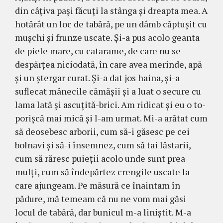
din câţiva paşi făcuţi la stânga şi dreapta mea. A
hotărât un loc de tabără, pe un dâmb căptuşit cu
muşchi şi frunze uscate. Şi-a pus acolo geanta
de pie­le mare, cu ca­tarame, de care nu se
despărţea ni­ciodată, în care avea merinde, apă
şi un ştergar curat. Şi-a dat jos hai­na, şi-a
suflecat mânecile cămăşii şi a luat o secure cu
lama lată şi ascuţită-brici. Am ridicat şi eu o to­
porişcă mai mică şi l-am urmat. Mi-a arătat cum
să deosebesc arborii, cum să-i găsesc pe cei
bolnavi şi să-i însemnez, cum să tai lăstarii,
cum să răresc pu­ieţii acolo unde sunt prea
mulţi, cum să în­de­părtez crengile uscate la
care ajungeam. Pe mă­sură ce îna­intam în
pădure, mă temeam că nu ne vom mai găsi
locul de tabă­ră, dar bunicul m-a li­niş­tit. M-a