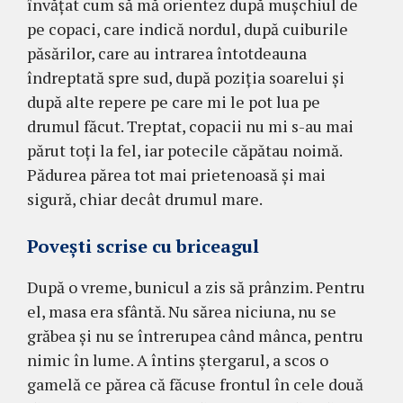
învăţat cum să mă orientez după muş­chiul de
pe copaci, care indică nordul, du­pă cuiburile
păsărilor, care au intrarea întot­dea­una
îndreptată spre sud, după poziţia soa­re­lui şi
după alte repere pe care mi le pot lua pe
drumul făcut. Treptat, copacii nu mi s-au mai
părut toţi la fel, iar po­tecile căpătau noimă.
Pădurea părea tot mai prie­te­noasă şi mai
sigură, chiar decât dru­mul mare.
Poveşti scrise cu briceagul
După o vreme, bu­nicul a zis să prânzim. Pentru
el, masa era sfân­tă. Nu sărea niciuna, nu se
grăbea şi nu se întrerupea când mânca, pen­tru
nimic în lu­me. A întins ştergarul, a scos o
gamelă ce părea că fă­cuse frontul în cele două