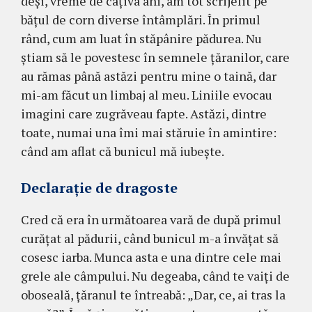
deşi, vreme de câţiva ani, am tot scrijelit pe
băţul de corn diverse întâmplări. În primul
rând, cum am luat în stăpânire pădurea. Nu
ştiam să le povestesc în semnele ţăranilor, care
au rămas până astăzi pentru mine o taină, dar
mi-am făcut un limbaj al meu. Liniile evocau
imagini care zugrăveau fapte. Astăzi, dintre
toate, numai una îmi mai stăruie în amintire:
când am aflat că bunicul mă iubeşte.
Declaraţie de dragoste
Cred că era în următoarea vară de după primul
curăţat al pădurii, când bunicul m-a învăţat să
cosesc iarba. Munca asta e una dintre cele mai
grele ale câmpului. Nu degeaba, când te vaiţi de
oboseală, ţăranul te întreabă: „Dar, ce, ai tras la