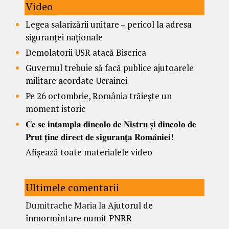
Video
Legea salarizării unitare – pericol la adresa
siguranței naționale
Demolatorii USR atacă Biserica
Guvernul trebuie să facă publice ajutoarele
militare acordate Ucrainei
Pe 26 octombrie, România trăiește un
moment istoric
𝐂𝐞 𝐬𝐞 𝐢𝐧𝐭𝐚𝐦𝐩𝐥𝐚 𝐝𝐢𝐧𝐜𝐨𝐥𝐨 𝐝𝐞 𝐍𝐢𝐬𝐭𝐫𝐮 𝐬̦𝐢 𝐝𝐢𝐧𝐜𝐨𝐥𝐨 𝐝𝐞
𝐏𝐫𝐮𝐭 𝐭̦𝐢𝐧𝐞 𝐝𝐢𝐫𝐞𝐜𝐭 𝐝𝐞 𝐬𝐢𝐠𝐮𝐫𝐚𝐧𝐭̦𝐚 𝐑𝐨𝐦𝐚̂𝐧𝐢𝐞𝐢!
Afișează toate materialele video
Ultimele comentarii
Dumitrache Maria
la
Ajutorul de
înmormîntare numit PNRR