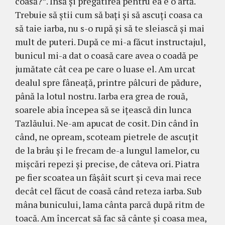
coasă?”. Însă şi pregătirea pentru ea e o artă.
Trebuie să ştii cum să baţi şi să ascuţi coasa ca
să taie iarba, nu s-o rupă şi să te sleiască şi mai
mult de puteri. După ce mi-a făcut instructajul,
bunicul mi-a dat o coasă care avea o coadă pe
jumătate cât cea pe care o luase el. Am urcat
dealul spre fâneaţă, printre pâlcuri de pădure,
până la lotul nostru. Iarba era grea de rouă,
soarele abia începea să se iţească din lunca
Tazlăului. Ne-am apucat de cosit. Din când în
când, ne opream, sco­team pietrele de ascuţit
de la brâu şi le frecam de-a lun­gul lamelor, cu
mişcări repezi şi precise, de câ­teva ori. Piatra
pe fier scoatea un fâşâit scurt şi ceva mai rece
decât cel făcut de coasă când reteza iarba. Sub
mâna bunicului, lama cânta parcă după ritm de
toacă. Am încercat să fac să cânte şi coasa mea,