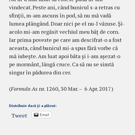
vindecat. Peste ani, când bunicul s-a retras cu
sfinţii, m-am ascuns în pod, să nu mă vadă
lumea plângând. Doar nici pe el nu-l văzuse. Şi-
acolo mi-am regăsit vechiul meu băţ de corn.
Iar prima poveste pe care am des­cifrat-o a fost
aceasta, când bu­ni­cul mi-a spus fără vorbe că
mă iubeşte. Am luat apoi bâta şi i-am aşezat-o
pe mormânt, lângă cruce. Ca să nu se simtă
singur în pă­du­rea din cer.
(
Formula As
nr. 1260, 30 Mar. – 6 Apr. 2017)
Distribuie dacă ți-a plăcut:
Tweet
Email