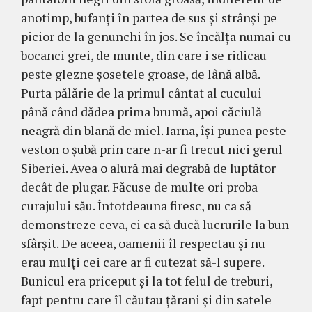
anotimp, bufanţi în partea de sus şi strânşi pe
picior de la genunchi în jos. Se încălţa numai cu
bocanci grei, de munte, din care i se ridicau
peste glezne şosetele groase, de lână albă.
Purta pălărie de la primul cântat al cucului
până când dădea prima brumă, apoi căciulă
neagră din blană de miel. Iarna, îşi punea peste
veston o şubă prin care n-ar fi trecut nici gerul
Siberiei. Avea o alură mai degrabă de luptător
decât de plugar. Făcuse de multe ori proba
curajului său. Întotdeauna firesc, nu ca să
demons­treze ceva, ci ca să ducă lucrurile la bun
sfâr­şit. De aceea, oamenii îl respectau şi nu
erau mulţi cei care ar fi cutezat să-l supere.
Bunicul era priceput şi la tot felul de treburi,
fapt pentru care îl căutau ţărani şi din satele