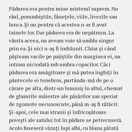
Pădurea era pentru mine misterul suprem. Nu
râul, porumbiştile, fâneţele, viile, li­ve­zile sau
lunca. Şi nu pentru că acestea n-ar fi avut
tainele lor. Dar pădurea era de nepătruns. La
vârsta aceea, nu aveam voie să umblu singur
prin ea. Şi nici n-aş fi îndrăznit. Chiar şi când
păşteam vacile pe pajiştile din mar­gi­nea ei, nu
intram niciodată sub umbra copacilor. Căci
pădurea era amăgitoare şi mă putea înghiţi în
pân­tecele ei tenebros, purtându-mă de pe o
cărare pe al­ta, dintr-un luminiş în altul, che­mat
de glasurile mă­ies­tre ale păsărilor sau speriat
de zgomote ne­cu­nos­cute, până m-aş fi rătăcit.
Şi-apoi, cele mai stranii şi înfricoşătoare
poveşti ale satului tot în pădure se pe­trecuseră.
Acolo fuseseră văzuţi lupi albi, cu blana pă­tată