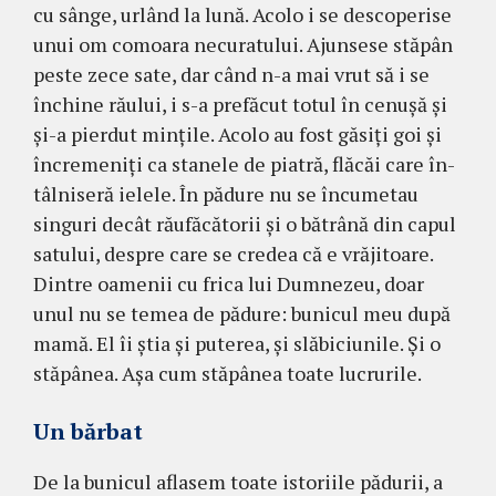
cu sânge, urlând la lună. Acolo i se desco­pe­rise
unui om comoara necuratului. Ajunsese stăpân
peste zece sate, dar când n-a mai vrut să i se
închine ră­ului, i s-a prefăcut totul în ce­nu­şă şi
şi-a pierdut min­ţile. Acolo au fost găsiţi goi şi
încremeniţi ca stanele de piatră, flăcăi care în­
tâl­niseră ielele. În pădure nu se încumetau
singuri decât răufăcătorii şi o bătrână din capul
satului, despre care se credea că e vrăjitoare.
Din­tre oamenii cu frica lui Dum­nezeu, doar
unul nu se temea de pădure: bunicul meu după
ma­mă. El îi ştia şi pu­terea, şi slăbiciunile. Şi o
stă­pânea. Aşa cum stăpânea toate lu­cru­rile.
Un bărbat
De la bunicul aflasem toate istoriile pădurii, a