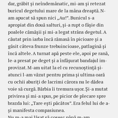
dar, gră­bit şi neîndemânatic, mi-am şi retezat
buricul de­ge­tului mare de la mâna dreaptă. N-
am apucat să spun nici „Au!”. Bunicul s-a
apropiat din două sal­turi, şi-a rupt o fâşie din
poalele cămăşii şi mi-a legat strâns degetul. A
căutat prin iarba încă rămasă în pi­cioare şi a
găsit câteva frunze trebuincioase, patla­gi­nă şi
încă altele. A turnat apă peste ele, apoi pe rană,
le-a presat pe deget şi a înfăşurat bandajul im­
pro­­vizat. M-am uitat la el cu recunoştinţă şi-
atunci l-am văzut pentru prima şi ultima oară
cu ochii aburiţi de lacrimi că­rora nu le dă­dea
voie să curgă. Bărbia îi tre­mu­ra uşor. Şi-a mutat
privirea şi mi-a spus, pe picior de plecare spre
brazda lui: „Tare eşti pă­­că­tos”. Era felul lui de a-
şi ma­ni­festa com­pa­siu­nea.
Nu m-a mai lăsat să cosesc până m-am