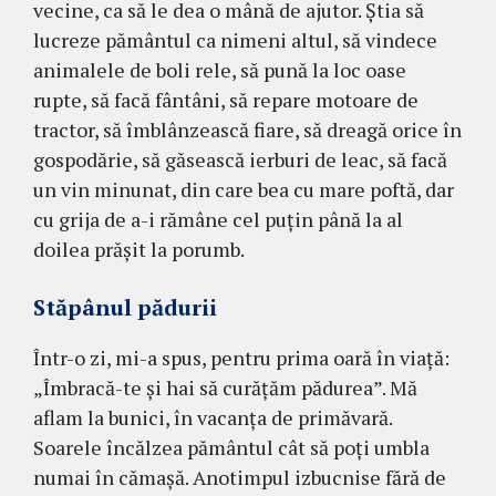
vecine, ca să le dea o mână de ajutor. Ştia să
lucreze pământul ca nimeni altul, să vindece
animalele de boli rele, să pună la loc oase
rupte, să facă fântâni, să repare mo­toare de
tractor, să îmblânzească fiare, să drea­gă orice în
gospodărie, să găsească ierburi de leac, să facă
un vin minunat, din care bea cu mare poftă, dar
cu grija de a-i rămâne cel puţin până la al
doilea prăşit la porumb.
Stăpânul pădurii
Într-o zi, mi-a spus, pentru prima oară în viaţă:
„Îmbracă-te şi hai să curăţăm pădurea”. Mă
aflam la bunici, în vacanţa de primăvară.
Soarele încălzea pământul cât să poţi umbla
numai în cămaşă. Ano­timpul izbucnise fără de