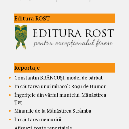
Editura ROST
Reportaje
Constantin BRÂNCUȘI, model de bărbat
În căutarea unui miracol: Roșu de Humor
Îngerițele din vârful muntelui. Mănăstirea
Țeț
Minunile de la Mânăstirea Strâmba
În căutarea nemuririi
Afișează toate reportajele