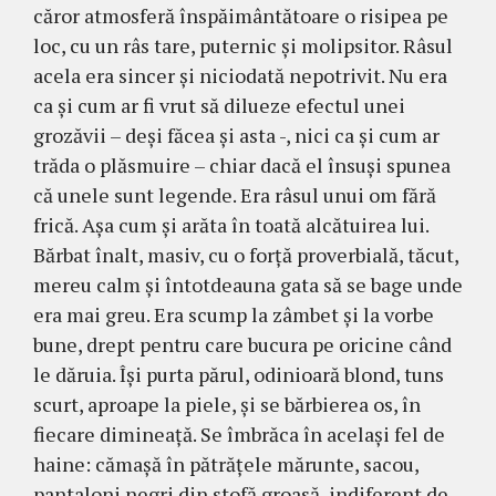
căror at­mos­feră înspăimân­tă­toa­re o risipea pe
loc, cu un râs tare, puternic şi molipsitor. Râ­sul
acela era sincer şi niciodată nepotrivit. Nu era
ca şi cum ar fi vrut să dilueze efectul unei
grozăvii – deşi făcea şi asta -, nici ca şi cum ar
trăda o plăsmu­ire – chiar dacă el însuşi spunea
că unele sunt legende. Era râsul unui om fără
frică. Aşa cum şi arăta în toată alcă­tuirea lui.
Bărbat înalt, masiv, cu o forţă proverbială, tăcut,
mereu calm şi întotdeauna gata să se bage unde
era mai greu. Era scump la zâmbet şi la vorbe
bune, drept pentru care bucura pe oricine când
le dă­ruia. Îşi purta părul, odinioară blond, tuns
scurt, aproa­pe la piele, şi se bărbierea os, în
fiecare dimi­neaţă. Se îmbrăca în acelaşi fel de
haine: cămaşă în pătrăţele mărunte, sacou,
pantaloni negri din stofă groasă, indiferent de