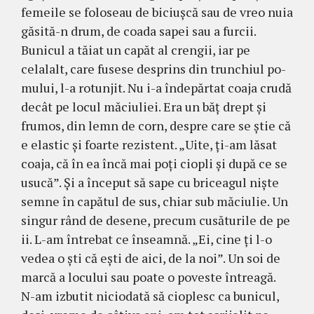
femeile se foloseau de biciuşcă sau de vreo nuia
găsită-n drum, de coada sapei sau a furcii.
Bunicul a tăiat un capăt al cren­gii, iar pe
celalalt, care fusese desprins din trunchiul po­
mului, l-a rotunjit. Nu i-a în­depărtat coaja crudă
decât pe locul mă­ciuliei. Era un băţ drept şi
frumos, din lemn de corn, despre care se ştie că
e elastic şi foarte re­zis­tent. „Uite, ţi-am lăsat
coaja, că în ea încă mai poţi ciopli şi după ce se
usucă”. Şi a început să sape cu bri­ceagul nişte
semne în ca­pă­tul de sus, chiar sub mă­ciulie. Un
singur rând de desene, pre­cum cu­săturile de pe
ii. L-am întrebat ce înseamnă. „Ei, cine ţi l-o
vedea o şti că eşti de aici, de la noi”. Un soi de
marcă a locului sau poate o poveste întrea­gă.
N-am izbutit niciodată să cioplesc ca bunicul,