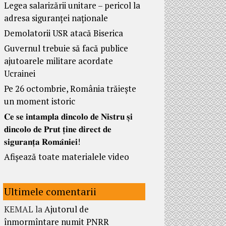
Legea salarizării unitare – pericol la
adresa siguranței naționale
Demolatorii USR atacă Biserica
Guvernul trebuie să facă publice
ajutoarele militare acordate
Ucrainei
Pe 26 octombrie, România trăiește
un moment istoric
𝐂𝐞 𝐬𝐞 𝐢𝐧𝐭𝐚𝐦𝐩𝐥𝐚 𝐝𝐢𝐧𝐜𝐨𝐥𝐨 𝐝𝐞 𝐍𝐢𝐬𝐭𝐫𝐮 𝐬̦𝐢
𝐝𝐢𝐧𝐜𝐨𝐥𝐨 𝐝𝐞 𝐏𝐫𝐮𝐭 𝐭̦𝐢𝐧𝐞 𝐝𝐢𝐫𝐞𝐜𝐭 𝐝𝐞
𝐬𝐢𝐠𝐮𝐫𝐚𝐧𝐭̦𝐚 𝐑𝐨𝐦𝐚̂𝐧𝐢𝐞𝐢!
Afișează toate materialele video
Ultimele comentarii
KEMAL
la
Ajutorul de
înmormîntare numit PNRR