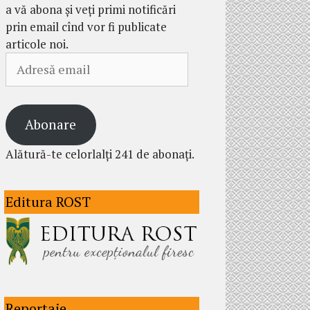
a vă abona și veți primi notificări
prin email cînd vor fi publicate
articole noi.
Adresă
email
Abonare
Alătură-te celorlalți 241 de abonați.
Editura ROST
Reportaje