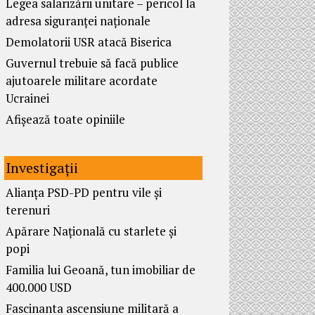
Legea salarizării unitare – pericol la
adresa siguranței naționale
Demolatorii USR atacă Biserica
Guvernul trebuie să facă publice
ajutoarele militare acordate
Ucrainei
Afișează toate opiniile
Investigații
Alianța PSD-PD pentru vile și
terenuri
Apărare Națională cu starlete și
popi
Familia lui Geoană, tun imobiliar de
400.000 USD
Fascinanta ascensiune militară a