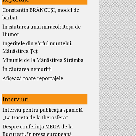
Constantin BRÂNCUȘI, model de
bărbat
În căutarea unui miracol: Roșu de
Humor
Îngerițele din vârful muntelui.
Mănăstirea Țeț
Minunile de la Mânăstirea Strâmba
În căutarea nemuririi
Afișează toate reportajele
Interviuri
Interviu pentru publicația spaniolă
„La Gaceta de la Iberosfera”
Despre conferința MEGA de la
București, în presa europeană