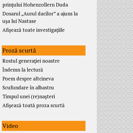
prințului Hohenzollern Duda
Dosarul „Aurul dacilor” a ajuns la
ușa lui Nastase
Afișează toate investigațiile
Proză scurtă
Rostul generației noastre
Îndemn la lectură
Poem despre altcineva
Scufundare în albastru
Timpul unei (re)nașteri
Afișează toată proza scurtă
Video