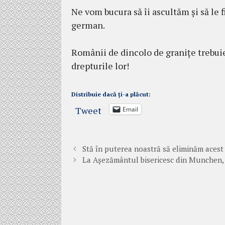
Ne vom bucura să îi ascultăm și să le f
german.
Românii de dincolo de granițe trebuie 
drepturile lor!
Distribuie dacă ți-a plăcut:
Tweet
Email
Stă în puterea noastră să eliminăm acest
La Așezământul bisericesc din Munchen,