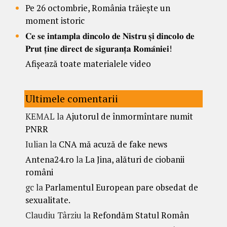
Pe 26 octombrie, România trăiește un
moment istoric
𝐂𝐞 𝐬𝐞 𝐢𝐧𝐭𝐚𝐦𝐩𝐥𝐚 𝐝𝐢𝐧𝐜𝐨𝐥𝐨 𝐝𝐞 𝐍𝐢𝐬𝐭𝐫𝐮 𝐬̦𝐢 𝐝𝐢𝐧𝐜𝐨𝐥𝐨 𝐝𝐞
𝐏𝐫𝐮𝐭 𝐭̦𝐢𝐧𝐞 𝐝𝐢𝐫𝐞𝐜𝐭 𝐝𝐞 𝐬𝐢𝐠𝐮𝐫𝐚𝐧𝐭̦𝐚 𝐑𝐨𝐦𝐚̂𝐧𝐢𝐞𝐢!
Afișează toate materialele video
Ultimele comentarii
KEMAL
la
Ajutorul de înmormîntare numit
PNRR
Iulian
la
CNA mă acuză de fake news
Antena24.ro
la
La Jina, alături de ciobanii
români
gc
la
Parlamentul European pare obsedat de
sexualitate.
Claudiu Târziu
la
Refondăm Statul Român