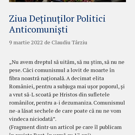
Ziua Deținuților Politici
Anticomunişti
9 martie 2022
de
Claudiu Târziu
„Nu avem dreptul să uităm, să nu știm, să nu ne
pese. Căci comunismul a lovit de moarte în
fibra noastră națională. A decimat elita
României, pentru a subjuga mai ușor poporul, și
a vrut să-L scoată pe Hristos din sufletele
românilor, pentru a-i dezumaniza. Comunismul
ne-a lăsat sechele de care poate că nu ne vom
vindeca niciodată”.
(Fragment dintr-un articol pe care îl publicam
în revista Rost, în urmă cu 17 ani).