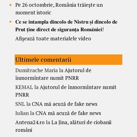
Pe 26 octombrie, România trăiește un
moment istoric
𝐂𝐞 𝐬𝐞 𝐢𝐧𝐭𝐚𝐦𝐩𝐥𝐚 𝐝𝐢𝐧𝐜𝐨𝐥𝐨 𝐝𝐞 𝐍𝐢𝐬𝐭𝐫𝐮 𝐬̦𝐢 𝐝𝐢𝐧𝐜𝐨𝐥𝐨 𝐝𝐞
𝐏𝐫𝐮𝐭 𝐭̦𝐢𝐧𝐞 𝐝𝐢𝐫𝐞𝐜𝐭 𝐝𝐞 𝐬𝐢𝐠𝐮𝐫𝐚𝐧𝐭̦𝐚 𝐑𝐨𝐦𝐚̂𝐧𝐢𝐞𝐢!
Afișează toate materialele video
Ultimele comentarii
Dumitrache Maria
la
Ajutorul de
înmormîntare numit PNRR
KEMAL
la
Ajutorul de înmormîntare numit
PNRR
SNL
la
CNA mă acuză de fake news
Iulian
la
CNA mă acuză de fake news
Antena24.ro
la
La Jina, alături de ciobanii
români