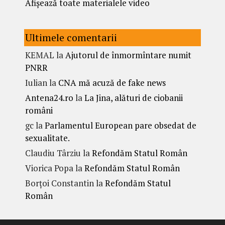
Afișează toate materialele video
Ultimele comentarii
KEMAL
la
Ajutorul de înmormîntare numit
PNRR
Iulian
la
CNA mă acuză de fake news
Antena24.ro
la
La Jina, alături de ciobanii
români
gc
la
Parlamentul European pare obsedat de
sexualitate.
Claudiu Târziu
la
Refondăm Statul Român
Viorica Popa
la
Refondăm Statul Român
Borțoi Constantin
la
Refondăm Statul
Român