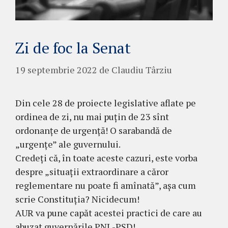
Zi de foc la Senat
19 septembrie 2022
de
Claudiu Târziu
Din cele 28 de proiecte legislative aflate pe
ordinea de zi, nu mai puțin de 23 sînt
ordonanțe de urgență! O sarabandă de
„urgențe” ale guvernului.
Credeți că, în toate aceste cazuri, este vorba
despre „situații extraordinare a căror
reglementare nu poate fi amînată”, așa cum
scrie Constituția? Nicidecum!
AUR va pune capăt acestei practici de care au
abuzat guvernările PNL-PSD!