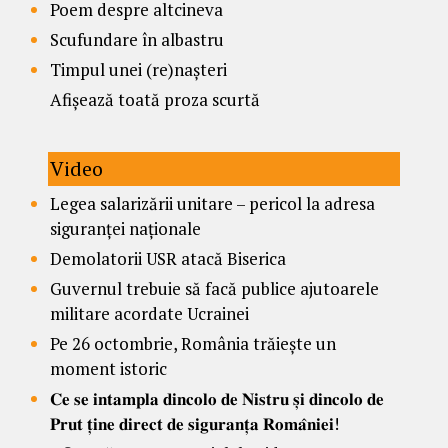
Poem despre altcineva
Scufundare în albastru
Timpul unei (re)nașteri
Afișează toată proza scurtă
Video
Legea salarizării unitare – pericol la adresa
siguranței naționale
Demolatorii USR atacă Biserica
Guvernul trebuie să facă publice ajutoarele
militare acordate Ucrainei
Pe 26 octombrie, România trăiește un
moment istoric
𝐂𝐞 𝐬𝐞 𝐢𝐧𝐭𝐚𝐦𝐩𝐥𝐚 𝐝𝐢𝐧𝐜𝐨𝐥𝐨 𝐝𝐞 𝐍𝐢𝐬𝐭𝐫𝐮 𝐬̦𝐢 𝐝𝐢𝐧𝐜𝐨𝐥𝐨 𝐝𝐞
𝐏𝐫𝐮𝐭 𝐭̦𝐢𝐧𝐞 𝐝𝐢𝐫𝐞𝐜𝐭 𝐝𝐞 𝐬𝐢𝐠𝐮𝐫𝐚𝐧𝐭̦𝐚 𝐑𝐨𝐦𝐚̂𝐧𝐢𝐞𝐢!