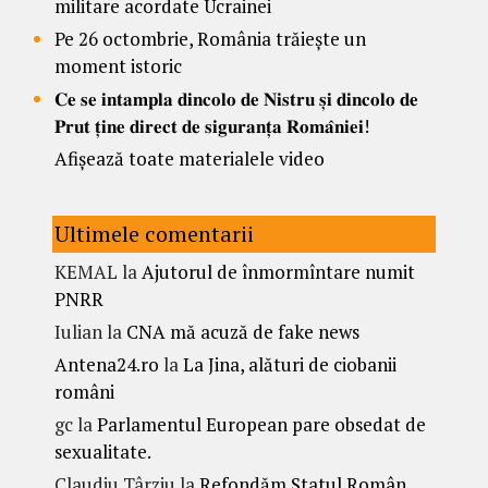
militare acordate Ucrainei
Pe 26 octombrie, România trăiește un
moment istoric
𝐂𝐞 𝐬𝐞 𝐢𝐧𝐭𝐚𝐦𝐩𝐥𝐚 𝐝𝐢𝐧𝐜𝐨𝐥𝐨 𝐝𝐞 𝐍𝐢𝐬𝐭𝐫𝐮 𝐬̦𝐢 𝐝𝐢𝐧𝐜𝐨𝐥𝐨 𝐝𝐞
𝐏𝐫𝐮𝐭 𝐭̦𝐢𝐧𝐞 𝐝𝐢𝐫𝐞𝐜𝐭 𝐝𝐞 𝐬𝐢𝐠𝐮𝐫𝐚𝐧𝐭̦𝐚 𝐑𝐨𝐦𝐚̂𝐧𝐢𝐞𝐢!
Afișează toate materialele video
Ultimele comentarii
KEMAL
la
Ajutorul de înmormîntare numit
PNRR
Iulian
la
CNA mă acuză de fake news
Antena24.ro
la
La Jina, alături de ciobanii
români
gc
la
Parlamentul European pare obsedat de
sexualitate.
Claudiu Târziu
la
Refondăm Statul Român