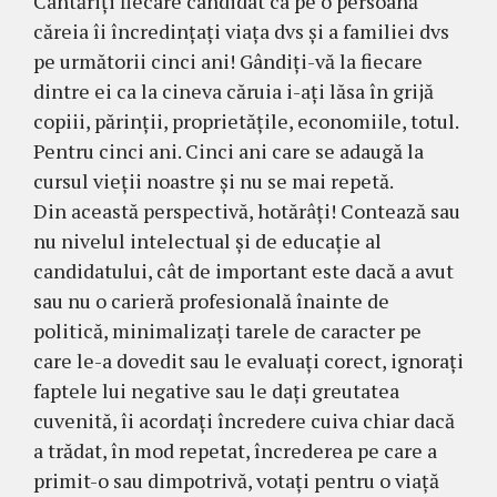
Cântăriți fiecare candidat ca pe o persoană
căreia îi încredințați viața dvs și a familiei dvs
pe următorii cinci ani! Gândiți-vă la fiecare
dintre ei ca la cineva căruia i-ați lăsa în grijă
copiii, părinții, proprietățile, economiile, totul.
Pentru cinci ani. Cinci ani care se adaugă la
cursul vieții noastre și nu se mai repetă.
Din această perspectivă, hotărâți! Contează sau
nu nivelul intelectual și de educație al
candidatului, cât de important este dacă a avut
sau nu o carieră profesională înainte de
politică, minimalizați tarele de caracter pe
care le-a dovedit sau le evaluați corect, ignorați
faptele lui negative sau le dați greutatea
cuvenită, îi acordați încredere cuiva chiar dacă
a trădat, în mod repetat, încrederea pe care a
primit-o sau dimpotrivă, votați pentru o viață