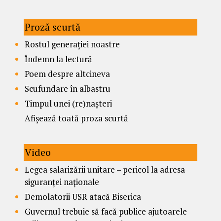
Proză scurtă
Rostul generației noastre
Îndemn la lectură
Poem despre altcineva
Scufundare în albastru
Timpul unei (re)nașteri
Afișează toată proza scurtă
Video
Legea salarizării unitare – pericol la adresa
siguranței naționale
Demolatorii USR atacă Biserica
Guvernul trebuie să facă publice ajutoarele