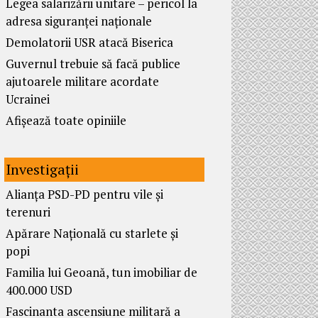
Legea salarizării unitare – pericol la
adresa siguranței naționale
Demolatorii USR atacă Biserica
Guvernul trebuie să facă publice
ajutoarele militare acordate
Ucrainei
Afișează toate opiniile
Investigații
Alianța PSD-PD pentru vile și
terenuri
Apărare Națională cu starlete și
popi
Familia lui Geoană, tun imobiliar de
400.000 USD
Fascinanta ascensiune militară a