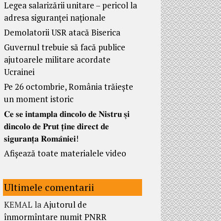
Legea salarizării unitare – pericol la
adresa siguranței naționale
Demolatorii USR atacă Biserica
Guvernul trebuie să facă publice
ajutoarele militare acordate
Ucrainei
Pe 26 octombrie, România trăiește
un moment istoric
𝐂𝐞 𝐬𝐞 𝐢𝐧𝐭𝐚𝐦𝐩𝐥𝐚 𝐝𝐢𝐧𝐜𝐨𝐥𝐨 𝐝𝐞 𝐍𝐢𝐬𝐭𝐫𝐮 𝐬̦𝐢
𝐝𝐢𝐧𝐜𝐨𝐥𝐨 𝐝𝐞 𝐏𝐫𝐮𝐭 𝐭̦𝐢𝐧𝐞 𝐝𝐢𝐫𝐞𝐜𝐭 𝐝𝐞
𝐬𝐢𝐠𝐮𝐫𝐚𝐧𝐭̦𝐚 𝐑𝐨𝐦𝐚̂𝐧𝐢𝐞𝐢!
Afișează toate materialele video
Ultimele comentarii
KEMAL
la
Ajutorul de
înmormîntare numit PNRR