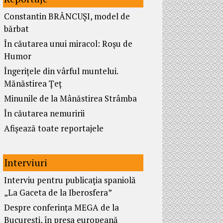
Constantin BRÂNCUȘI, model de
bărbat
În căutarea unui miracol: Roșu de
Humor
Îngerițele din vârful muntelui.
Mănăstirea Țeț
Minunile de la Mânăstirea Strâmba
În căutarea nemuririi
Afișează toate reportajele
Interviuri
Interviu pentru publicația spaniolă
„La Gaceta de la Iberosfera”
Despre conferința MEGA de la
București, în presa europeană