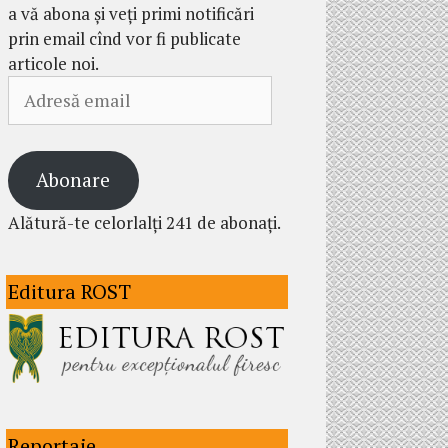
a vă abona și veți primi notificări
prin email cînd vor fi publicate
articole noi.
Adresă
email
Abonare
Alătură-te celorlalți 241 de abonați.
Editura ROST
Reportaje