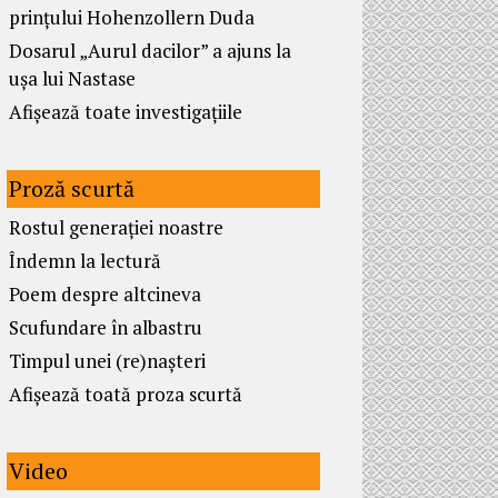
prințului Hohenzollern Duda
Dosarul „Aurul dacilor” a ajuns la
ușa lui Nastase
Afișează toate investigațiile
Proză scurtă
Rostul generației noastre
Îndemn la lectură
Poem despre altcineva
Scufundare în albastru
Timpul unei (re)nașteri
Afișează toată proza scurtă
Video