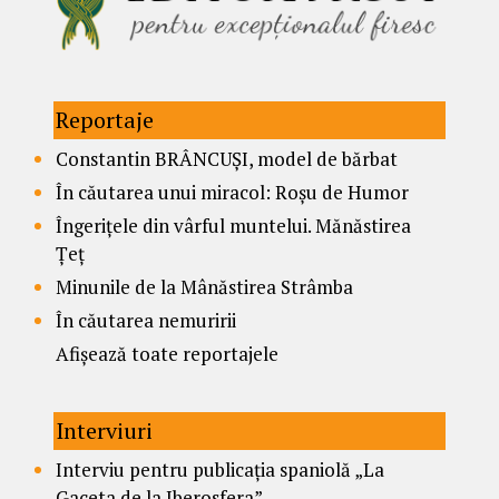
Reportaje
Constantin BRÂNCUȘI, model de bărbat
În căutarea unui miracol: Roșu de Humor
Îngerițele din vârful muntelui. Mănăstirea
Țeț
Minunile de la Mânăstirea Strâmba
În căutarea nemuririi
Afișează toate reportajele
Interviuri
Interviu pentru publicația spaniolă „La
Gaceta de la Iberosfera”