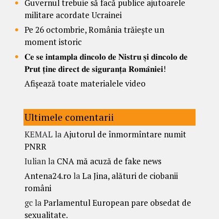
Guvernul trebuie să facă publice ajutoarele
militare acordate Ucrainei
Pe 26 octombrie, România trăiește un
moment istoric
𝐂𝐞 𝐬𝐞 𝐢𝐧𝐭𝐚𝐦𝐩𝐥𝐚 𝐝𝐢𝐧𝐜𝐨𝐥𝐨 𝐝𝐞 𝐍𝐢𝐬𝐭𝐫𝐮 𝐬̦𝐢 𝐝𝐢𝐧𝐜𝐨𝐥𝐨 𝐝𝐞
𝐏𝐫𝐮𝐭 𝐭̦𝐢𝐧𝐞 𝐝𝐢𝐫𝐞𝐜𝐭 𝐝𝐞 𝐬𝐢𝐠𝐮𝐫𝐚𝐧𝐭̦𝐚 𝐑𝐨𝐦𝐚̂𝐧𝐢𝐞𝐢!
Afișează toate materialele video
Ultimele comentarii
KEMAL
la
Ajutorul de înmormîntare numit
PNRR
Iulian
la
CNA mă acuză de fake news
Antena24.ro
la
La Jina, alături de ciobanii
români
gc
la
Parlamentul European pare obsedat de
sexualitate.