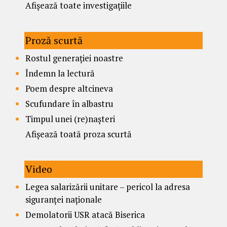
Afișează toate investigațiile
Proză scurtă
Rostul generației noastre
Îndemn la lectură
Poem despre altcineva
Scufundare în albastru
Timpul unei (re)nașteri
Afișează toată proza scurtă
Video
Legea salarizării unitare – pericol la adresa
siguranței naționale
Demolatorii USR atacă Biserica