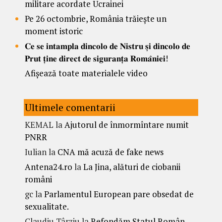
militare acordate Ucrainei
Pe 26 octombrie, România trăiește un
moment istoric
𝐂𝐞 𝐬𝐞 𝐢𝐧𝐭𝐚𝐦𝐩𝐥𝐚 𝐝𝐢𝐧𝐜𝐨𝐥𝐨 𝐝𝐞 𝐍𝐢𝐬𝐭𝐫𝐮 𝐬̦𝐢 𝐝𝐢𝐧𝐜𝐨𝐥𝐨 𝐝𝐞
𝐏𝐫𝐮𝐭 𝐭̦𝐢𝐧𝐞 𝐝𝐢𝐫𝐞𝐜𝐭 𝐝𝐞 𝐬𝐢𝐠𝐮𝐫𝐚𝐧𝐭̦𝐚 𝐑𝐨𝐦𝐚̂𝐧𝐢𝐞𝐢!
Afișează toate materialele video
Ultimele comentarii
KEMAL
la
Ajutorul de înmormîntare numit
PNRR
Iulian
la
CNA mă acuză de fake news
Antena24.ro
la
La Jina, alături de ciobanii
români
gc
la
Parlamentul European pare obsedat de
sexualitate.
Claudiu Târziu
la
Refondăm Statul Român