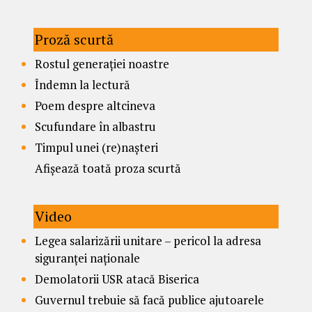
Proză scurtă
Rostul generației noastre
Îndemn la lectură
Poem despre altcineva
Scufundare în albastru
Timpul unei (re)nașteri
Afișează toată proza scurtă
Video
Legea salarizării unitare – pericol la adresa
siguranței naționale
Demolatorii USR atacă Biserica
Guvernul trebuie să facă publice ajutoarele